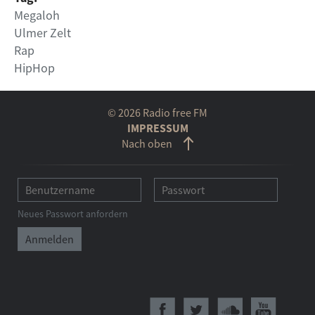
Megaloh
Ulmer Zelt
Rap
HipHop
© 2026 Radio free FM
IMPRESSUM
Nach oben
Neues Passwort anfordern