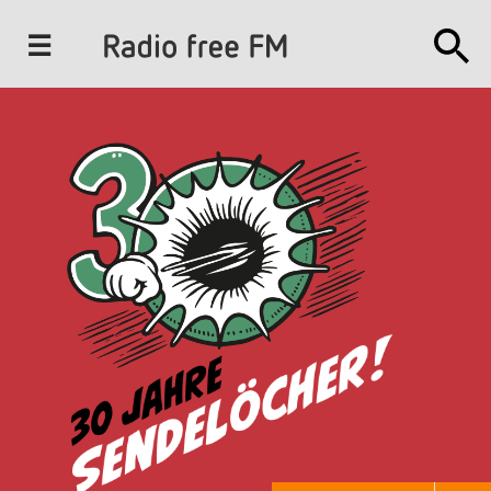
J
u
m
p
t
o
N
a
v
i
g
a
t
i
o
n