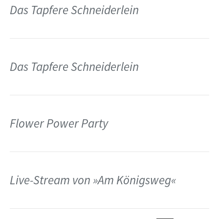
Das Tapfere Schneiderlein
Das Tapfere Schneiderlein
Flower Power Party
Live-Stream von »Am Königsweg«
e ›
Seit
te