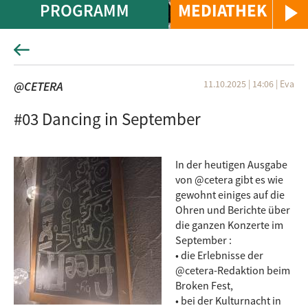
PROGRAMM
MEDIATHEK
11.10.2025 | 14:06
|
Eva
@CETERA
#03 Dancing in September
In der heutigen Ausgabe
von @cetera gibt es wie
gewohnt einiges auf die
Ohren und Berichte über
die ganzen Konzerte im
September :
• die Erlebnisse der
@cetera-Redaktion beim
Broken Fest,
• bei der Kulturnacht in