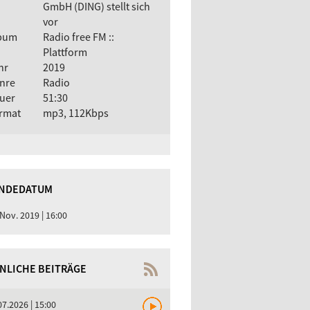
GmbH (DING) stellt sich
vor
bum
Radio free FM ::
Plattform
hr
2019
nre
Radio
uer
51:30
rmat
mp3, 112Kbps
NDEDATUM
 Nov. 2019 | 16:00
NLICHE BEITRÄGE
07.2026 | 15:00