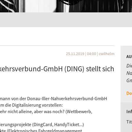
25.11.2019 | 04:00
|
cwilhelm
AU
Di
kehrsverbund-GmbH (DING) stellt sich
Na
Gm
Do
rmann von der Donau-Iller-Nahverkehrsverbund-GmbH
 die Digitalisierung vorstellen:
ehr nicht alleine, aber was noch? (Wettbewerb,
In
Tit
ierungsprojekte (DingCard, HandyTicket...)
kte (Elektronisches Fahrgeldmanagement,