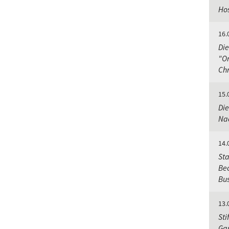
Hos
16.
Die
"Or
Chr
15.
Die
Nac
14.
Sta
Bec
Bu
13.
Sti
Gar