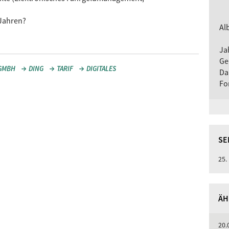
 Jahren?
Al
Ja
Ge
-GMBH
DING
TARIF
DIGITALES
Da
Fo
SE
25.
ÄH
20.