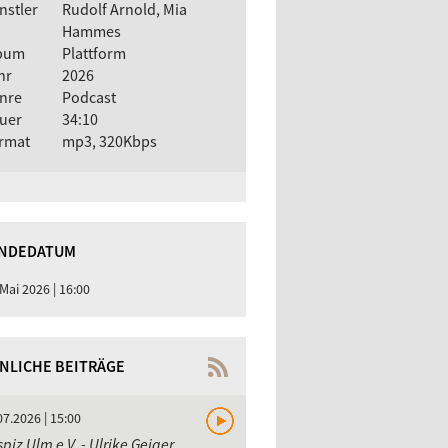
nstler
Rudolf Arnold, Mia
Hammes
bum
Plattform
hr
2026
nre
Podcast
uer
34:10
rmat
mp3, 320Kbps
NDEDATUM
 Mai 2026 | 16:00
NLICHE BEITRÄGE
07.2026 | 15:00
piz Ulm e.V. - Ulrike Geiger