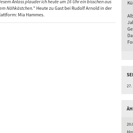
iesem Anlass plauder ich heute um 16 Uhr ein bisschen aus
Kü
em Nähkästchen.
" Heute zu Gast bei Rudolf Arnold in der
lattform: Mia Hammes.
Al
Ja
Ge
Da
Fo
SE
27.
ÄH
20.
Hos