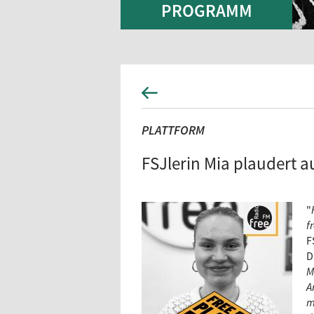
PROGRAMM
PLATTFORM
FSJlerin Mia plaudert 
"
f
F
D
M
A
m