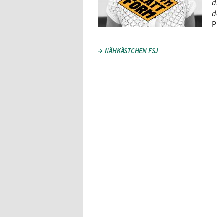
d
d
P
NÄHKÄSTCHEN FSJ