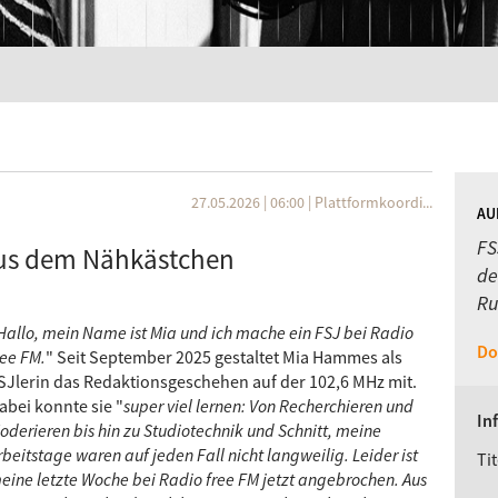
27.05.2026 | 06:00
|
Plattformkoordi...
AU
FS
aus dem Nähkästchen
de
Ru
Hallo, mein Name ist Mia und ich mache ein FSJ bei Radio
Do
ree FM.
"
Seit September 2025 gestaltet Mia Hammes als
SJlerin das Redaktionsgeschehen auf der 102,6 MHz mit.
abei konnte sie "
super viel lernen: Von Recherchieren und
In
oderieren bis hin zu Studiotechnik und Schnitt, meine
rbeitstage waren auf jeden Fall nicht langweilig. Leider ist
Tit
eine letzte Woche bei Radio free FM jetzt angebrochen. Aus