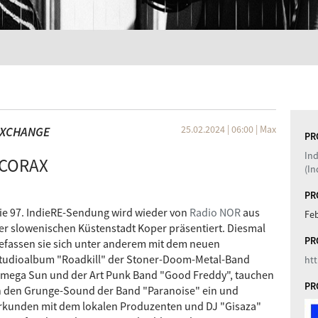
25.02.2024 | 06:00
|
Max
EXCHANGE
PR
In
 CORAX
(In
PR
ie 97. IndieRE-Sendung wird wieder von
Radio NOR
aus
Fe
er slowenischen Küstenstadt Koper präsentiert. Diesmal
PR
efassen sie sich unter anderem mit dem neuen
tudioalbum "Roadkill" der Stoner-Doom-Metal-Band
htt
mega Sun und der Art Punk Band "Good Freddy", tauchen
PR
n den Grunge-Sound der Band "Paranoise" ein und
rkunden mit dem lokalen Produzenten und DJ "Gisaza"