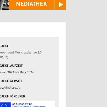
MEDIATHEK
OJEKT
dependent Music Exchange 2.0
dieRe)
OJEKTLAUFZEIT
bruar 2023
bis
März 2024
OJEKT-WEBSITE
ps://indiere.eu
OJEKT-FÖRDERER