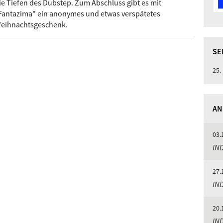
ie Tiefen des Dubstep. Zum Abschluss gibt es mit
Fantazima" ein anonymes und etwas verspätetes
eihnachtsgeschenk.
SE
25.
AN
03.
IND
27.
IND
20.
IND