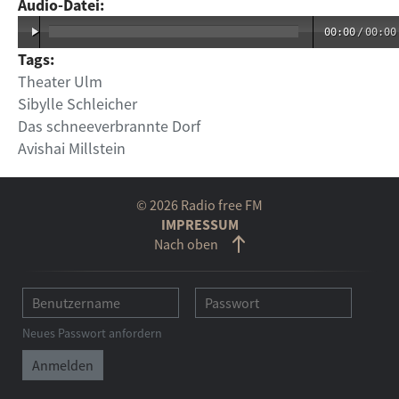
Audio-Datei:
00:00
/
00:00
Tags:
Theater Ulm
Sibylle Schleicher
Das schneeverbrannte Dorf
Avishai Millstein
© 2026 Radio free FM
IMPRESSUM
Nach oben
Neues Passwort anfordern