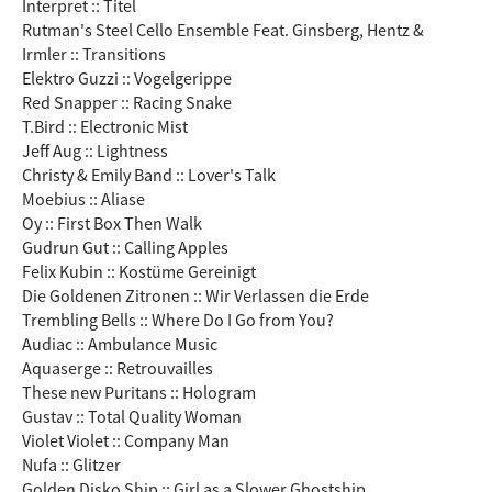
Interpret :: Titel
Rutman's Steel Cello Ensemble Feat. Ginsberg, Hentz &
Irmler :: Transitions
Elektro Guzzi :: Vogelgerippe
Red Snapper :: Racing Snake
T.Bird :: Electronic Mist
Jeff Aug :: Lightness
Christy & Emily Band :: Lover's Talk
Moebius :: Aliase
Oy :: First Box Then Walk
Gudrun Gut :: Calling Apples
Felix Kubin :: Kostüme Gereinigt
Die Goldenen Zitronen :: Wir Verlassen die Erde
Trembling Bells :: Where Do I Go from You?
Audiac :: Ambulance Music
Aquaserge :: Retrouvailles
These new Puritans :: Hologram
Gustav :: Total Quality Woman
Violet Violet :: Company Man
Nufa :: Glitzer
Golden Disko Ship :: Girl as a Slower Ghostship