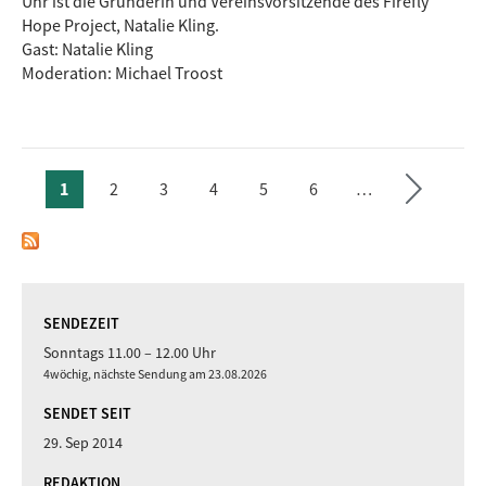
Uhr ist die Gründerin und Vereinsvorsitzende des Firefly
Hope Project, Natalie Kling.
›
Gast: Natalie Kling
Moderation: Michael Troost
Seite
te
ächs
1
2
3
4
5
6
…
SEITEN
SENDEZEIT
Sonntags 11.00 – 12.00 Uhr
4wöchig, nächste Sendung am 23.08.2026
SENDET SEIT
29. Sep 2014
REDAKTION