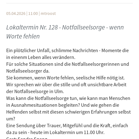
Realität wird - heute im Lokaltermin um 11.00 Uhr.
Gäste: Vera Maria Perkovac, Jamila Schönsiegel, Eva-Maria
05.04.2026 | 11:00
|
mtroost
Glathe-Braun, Heike Veile-Selig (sowie kurz Theodora Maria
Lokaltermin Nr. 128 - Notfallseelsorge - wenn
Seccia, Giovanni Seccia)
Moderation: Michael Troost
Worte fehlen
Ein plötzlicher Unfall, schlimme Nachrichten - Momente die
in einenm Leben alles verändern.
Für solche Situationen sind die Notfallseelsorgerinnen und
Notfallseelsorger da.
Sie kommen, wenn Worte fehlen, seelische Hilfe nötig ist.
Wir sprechen wir über die stille und oft unsichtbare Arbeit
der Notfallseelsorge in Ulm.
Was kann die Notfallseelsorge tun, wie kann man Menschen
in Ausnahmesituationen begleiten? Und wie gehen die
Helfenden selbst mit diesen schwierigen Erfahrungen selbst
um?
Eine Sendung über Trauer, Mitgefühl und die Kraft, einfach
da zu sein - heute im Lokaltermin um 11.00 Uhr.