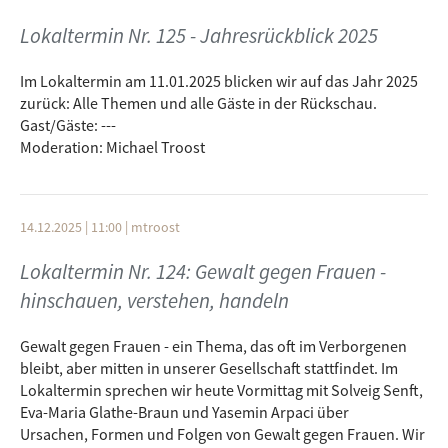
Prießnitz (FWG).
Lokaltermin Nr. 125 - Jahresrückblick 2025
In unserem Studio im Büchsenstadel diskutierten wir einmal
quer durch die aktuellen politischen Themen von Neu-Ulm.
Im Lokaltermin am 11.01.2025 blicken wir auf das Jahr 2025
Es ging um Wohnungs- und Baupolitik, Verkehrspolitik,
zurück: Alle Themen und alle Gäste in der Rückschau.
Kultur, Finanzen und vieles mehr.
Gast/Gäste: ---
Moderation: Eva Straub und Matthias Glass
Moderation: Michael Troost
14.12.2025 | 11:00
|
mtroost
Lokaltermin Nr. 124: Gewalt gegen Frauen -
hinschauen, verstehen, handeln
Gewalt gegen Frauen - ein Thema, das oft im Verborgenen
bleibt, aber mitten in unserer Gesellschaft stattfindet. Im
Lokaltermin sprechen wir heute Vormittag mit Solveig Senft,
Eva-Maria Glathe-Braun und Yasemin Arpaci über
Ursachen, Formen und Folgen von Gewalt gegen Frauen. Wir