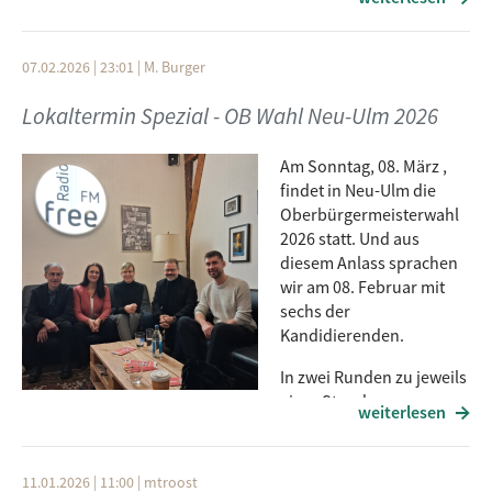
Vergangenheit, Gegenwart und Zukunft der Frauenrechte -
heute im Lokaltermin um 11.00 Uhr.
Gast: Yasemin Arpaci
07.02.2026 | 23:01
|
M. Burger
Moderation: Michael Troost
Lokaltermin Spezial - OB Wahl Neu-Ulm 2026
Am Sonntag, 08. März ,
findet in Neu-Ulm die
Oberbürgermeisterwahl
2026 statt. Und aus
diesem Anlass sprachen
wir am 08. Februar mit
sechs der
Kandidierenden.
In zwei Runden zu jeweils
einer Stunde waren zu
weiterlesen
Gast von 11:00 - 12:00 Uhr OB Katrin Albsteiger (CSU),
Joachim Kögel (SPD) und Michael Mehren (Grüne), sowie
von 12:00 - 13:00 Uhr Tanja Fendt (Pro NU) und Roland
11.01.2026 | 11:00
|
mtroost