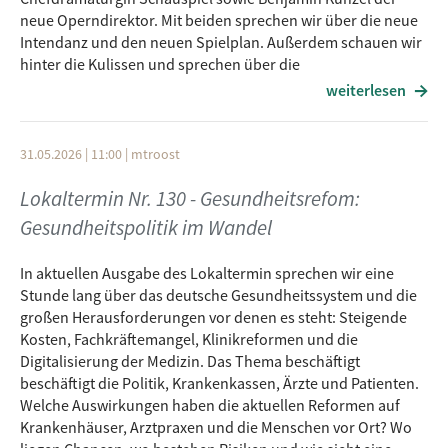
neue Operndirektor. Mit beiden sprechen wir über die neue
Intendanz und den neuen Spielplan. Außerdem schauen wir
hinter die Kulissen und sprechen über die
Herausforderungen moderner Theaterarbeit und wie
weiterlesen
ein Stadttheater heute Menschen aller Generationen
begeistern kann. Spannende Einblicke, Interessantes aus
dem Theateralltag sowie eine Ausblick auf die Premieren der
31.05.2026 | 11:00
|
mtroost
neuen Saison - das alles heute von 11.00 bis 12.00 Uhr im
Lokaltermin Nr. 130 - Gesundheitsrefom:
Lokaltermin.
Gäste: Petra Schiller, Benjamin Künzel
Gesundheitspolitik im Wandel
Moderation: Michael Troost
In aktuellen Ausgabe des Lokaltermin sprechen wir eine
Stunde lang über das deutsche Gesundheitssystem und die
großen Herausforderungen vor denen es steht: Steigende
Kosten, Fachkräftemangel, Klinikreformen und die
Digitalisierung der Medizin. Das Thema beschäftigt
beschäftigt die Politik, Krankenkassen, Ärzte und Patienten.
Welche Auswirkungen haben die aktuellen Reformen auf
Krankenhäuser, Arztpraxen und die Menschen vor Ort? Wo