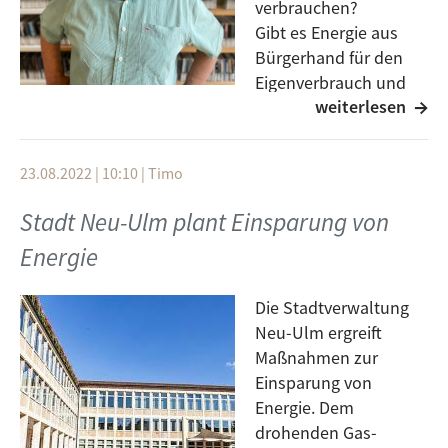
verbrauchen?
Gibt es Energie aus
Bürgerhand für den
Eigenverbrauch und
weiterlesen
die Nachbarn?
Kann Energie fürs Wohnen und die Mobilität genutzt
werden und wie lässt sich Energie sparen und
23.08.2022 | 10:10
|
Timo
trotzdem alle Potentiale nutzen?
Strom und Wärme selber machen, wie geht das?
Stadt Neu-Ulm plant Einsparung von
Diese und weitere Fragen beantwortet unser heutiger
Energie
Gast Jürgen Kübler.
Die Stadtverwaltung
Neu-Ulm ergreift
Maßnahmen zur
Einsparung von
Energie. Dem
drohenden Gas-