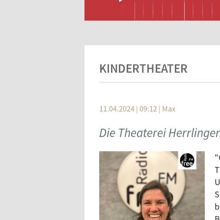
KINDERTHEATER
11.04.2024 | 09:12
|
Max
Die Theaterei Herrlinge
"
T
U
S
b
B