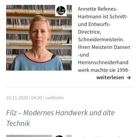
Annette Refenes-
Hartmann ist Schnitt-
und Entwurfs-
Directrice,
Schneidermeisterin.
Ihren Meisterin Damen
-und
Herrenschneiderhand
werk machte sie 1998-
weiterlesen
2000, nachdem sie bei
H.M. Hoppe in der Damenschneiderlehre war. Die
Werkstatt / das Atelier ist seit November 2020 in
10.11.2020 | 04:00
|
cwilhelm
Nattheim / Auernheim im Wohnhaus integriert.
Gast: Annette Refenes-Hartmann
Filz – Modernes Handwerk und alte
Moderation: Rudolf Arnold
Technik