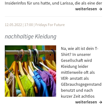
Insiderinfos für uns hatte, und Larissa, die als eine der
weiterlesen
Vorstände der Hochschulgruppe für Nachhaltigkeit in
Ulm unter anderem hilft, ein Kleiderkarussel,
Nähworkshops und Future Fashion Führungen hier in
12.05.2022 | 17:00
|
Fridays For Future
Ulm zu organisieren. Ab jetzt könnt ihr die Folge als
Podcast nachhören.
nachhaltige Kleidung
Na, wie alt ist dein T-
Shirt? In unserer
Gesellschaft wird
Kleidung leider
mittlerweile oft als
VER- anstatt als
GEbrauchsgegenstand
benutzt und nach
kurzer Zeit achtlos
weiterlesen
weggeworfen. Lena