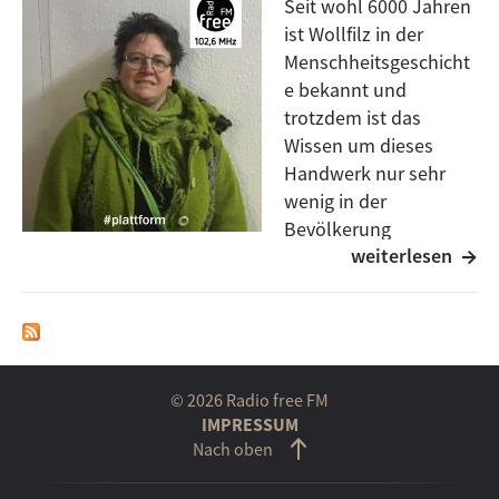
Seit wohl 6000 Jahren
ist Wollfilz in der
Menschheitsgeschicht
e bekannt und
trotzdem ist das
Wissen um dieses
Handwerk nur sehr
wenig in der
Bevölkerung
weiterlesen
verwurzelt. Während
andere Textile Techniken auch in moderner Zeit ihren
Platz gefunden haben, ist Filz sehr lange aus den
Haushalten fast vollständig verschwunden, bis er vor
ca. 30 Jahren eine Renaissance erlebte und vor allem
im Hobbybereich große Verbreitung fand. Allerdings
© 2026 Radio free FM
ist Filz weit mehr als Dekopüppchen und Filzpuschen,
IMPRESSUM
Nach oben
Filz avancierte in den vergangenen Jahren zu einem
ernst zu nehmenden Kunsthandwerk, das weit über