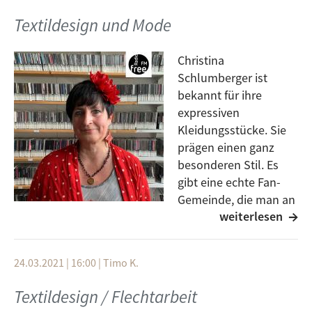
ein mit artfernen Materialien, gerät zu einem Dickicht
Textildesign und Mode
von real existierenden Fäden, verhilft durch das
immer wiederkehrende Nähen „auf der Stelle“ dem
Christina
Papier zu dreidimensionalen Ausbuchtungen, verlässt
Schlumberger ist
die Zweidimensionalität hinein in den Raum,
bekannt für ihre
verbindet Illusion und Realität und macht auch vor
expressiven
gesellschaftlich relevanten Themen nicht halt.
Kleidungsstücke. Sie
Gast: Dorothee Herrmann
prägen einen ganz
Moderation: Michael Troost
besonderen Stil. Es
gibt eine echte Fan-
Gemeinde, die man an
weiterlesen
dieser Mode erkennt.
Bei ihren Entwürfen werden ausgesuchte Materialien
mit speziellen Schnitten kombiniert.
24.03.2021 | 16:00
|
Timo K.
Gast: Christina Schlumberger
Moderation: Rudolf Arnold
Textildesign / Flechtarbeit