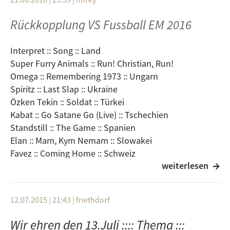
Trudelband
WM '74 (Teil 1)
Rückkopplung VS Fussball EM 2016
Markus Wiebusch :: Der Tag wird kommen
Die Deutsche Nationalmannschaft
Laserboys :: Fußball, Fußball (wir spielen Fußball)
Interpret :: Song :: Land
Fußball ist unser Leben
Super Furry Animals :: Run! Christian, Run!
Dieter Kürten
Omega :: Remembering 1973 :: Ungarn
Spiritz :: Last Slap :: Ukraine
WM '74 (Teil 2)
Özken Tekin :: Soldat :: Türkei
Kabat :: Go Satane Go (Live) :: Tschechien
Standstill :: The Game :: Spanien
Elan :: Mam, Kym Nemam :: Slowakei
Favez :: Coming Home :: Schweiz
weiterlesen
The (Internatiional) Noise Conspiracy :: Capitalism
Stole My Virginity :: Schweden
Kino :: Gruppa Krovi :: Russland
12.07.2015 | 21:43
|
friethdorf
Phoenix :: Andri Popa (Live) :: Rumänien
The Legendary Tiger Man (feat. Peaches) :: She´s A
Wir ehren den 13.Juli :::: Thema :::