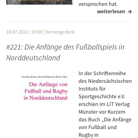
versprochen hat.
weiterlesen
Die Sasion ist endgültig vorbei, doch Emil und Flo
haben die 1. und 2. Bundesliga nochmal genau unter
18.07.2021 | 19:00
|
herrengedeck
die Lupe genommen.
#221: Die Anfänge des Fußballspiels in
Wer waren unsere Überraschungen und
Enttäuschungen? Wer hat uns besonders beeindruckt
Norddeutschland
und wer war unser Spieler der Saison?
In der Schriftenreihe
All das und viel mehr hört ihr in der aktuellen Ulmer
des Niedersächsischen
Freiheit auf der 102,6 MHz.
Instituts für
Hört doch gern mal rein, wenn ihr die Sendung
Sportgeschichte e.V.
verpasst habt, dann auch gerne in der
Mediathek
.
erschien im LIT Verlag
Münster vor Kurzem
das Buch „Die Anfänge
von Fußball und
Rugby in