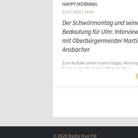
HAPPY MORNING
23.07.2026 | 14:44
Der Schwörmontag und sein
Bedeutung für Ulm: Intervie
mit Oberbürgermeister Marti
Ansbacher
Zum Auftakt seiner ersten Happy Mornin
Sendung bei Radio free FM hatte Marc
Herrmann Oberbürgermeiser Martin
Ansbacher zu Gast, genau eine Woche vo
Ulms wichtigstem Tag im Jahr: Dem
Schwörmontag. Viele verbinden diesen T
mit ausgelassenem "Nabada" also dem s
treiben lassen auf der Donau, einer Tradi
die seit vielen Jahren immer mehr
Menschen in die Stadt lockt.
© 2026 Radio free FM