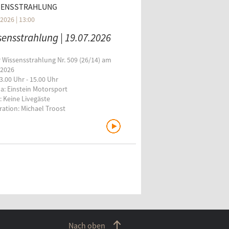
SENSSTRAHLUNG
2026 | 13:00
sensstrahlung | 19.07.2026
r Wissensstrahlung Nr. 509 (26/14) am
.2026
3.00 Uhr - 15.00 Uhr
: Einstein Motorsport
: Keine Livegäste
ation: Michael Troost
Nach oben