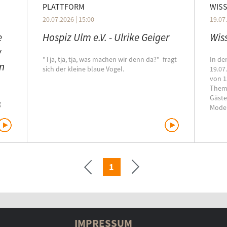
PLATTFORM
WIS
20.07.2026 | 15:00
19.07.
e
Hospiz Ulm e.V. - Ulrike Geiger
Wis
w
"Tja, tja, tja, was machen wir denn da?" fragt
In de
n
sich der kleine blaue Vogel.
19.07
von 1
Thema
Gäste
g
Moder
›
r
Seite
ag
ich
1
tion
von
618
IMPRESSUM