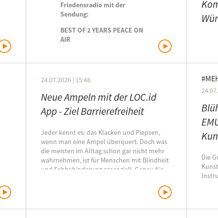
Kom
Friedensradio mit der
Sendung:
Wür
BEST OF 2 YEARS PEACE ON
AIR
Dr. W
Landt
Präsi
Kommu
war e
#ME
24.07.2026 | 15:48
24.07.
Neue Ampeln mit der LOC.id
Blü
App - Ziel Barrierefreiheit
EMU
Jeder kennt es: das Klacken und Piepsen,
Kun
wenn man eine Ampel überquert. Doch was
die meisten im Alltag schon gar nicht mehr
Die G
wahrnehmen, ist für Menschen mit Blindheit
Kunst
und Sehbehinderung essenziell. Genau für
Inst
dieses System hat die Stadt Ulm jetzt ein
gilt 
neues Upgrade vorgestellt.
Ensem