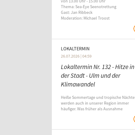
von 13.00 Uhr - 15.00 Uhr
Thema: Sea-Eye Seenotrettung
Gast: Jan Ribbeck
Moderation: Michael Troost
LOKALTERMIN
26.07.2026 | 04:59
Lokaltermin Nr. 132 - Hitze in
der Stadt - Ulm und der
Klimawandel
Heiße Sommertage und tropische Nächte
werden auch in unserer Region immer
häufiger. Was früher als Ausnahme
galt, gehört inzwischen zum Alltag vieler
Menschen.