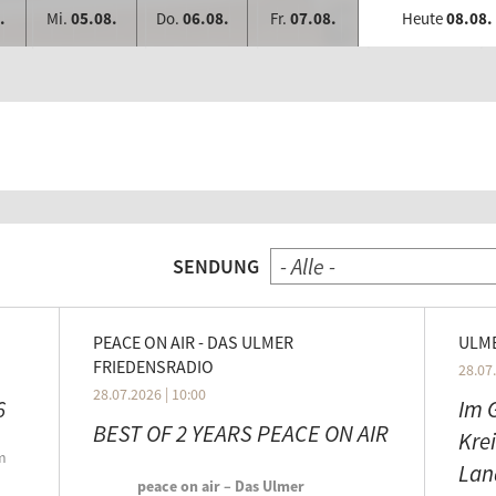
.
Mi.
05.08.
Do.
06.08.
Fr.
07.08.
Heute
08.08.
- Alle -
SENDUNG
PEACE ON AIR - DAS ULMER
ULME
FRIEDENSRADIO
28.07.
28.07.2026 | 10:00
6
Im 
BEST OF 2 YEARS PEACE ON AIR
Krei
m
Lan
peace on air – Das Ulmer