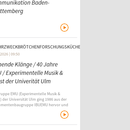
munikation Baden-
ttemberg
olfgang Kreißig ist seit April 2017 vom
ag Baden-Württemberg gewählter
dent der Landesanstalt für
nikation. Am Donnerstag, den 23. Juli
r zu Besuch bei Radio free FM.
HRZWECKBRÖTCHENFORSCHUNGSKÜCHE
2026 | 09:50
hende Klänge / 40 Jahre
 / Experimentelle Musik &
st der Univerität Ulm
ruppe EMU (Experimentelle Musik &
) der Universität Ulm ging 1986 aus der
rumentenbaugruppe IBUEMU hervor und
als eines der frühesten Laptop-
bles weltweit.