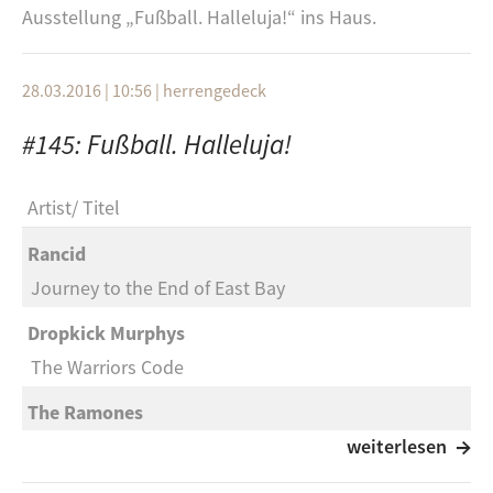
Ausstellung „Fußball. Halleluja!“ ins Haus.
Knocking on Heaven’s Door
- Bob Dylan
28.03.2016 | 10:56
|
herrengedeck
Irgendwie, irgendwo, irgendwann
- Nena
#145: Fußball. Halleluja!
Great Wide Open
- Funeral for a friend
Adam’s Song
- Blink 182°
Artist
Titel
Kontakt
: vegup(a)freefm.de oder über unsere
Rancid
Facebook-Seite
Journey to the End of East Bay
Dropkick Murphys
The Warriors Code
The Ramones
Something to Believe In
weiterlesen
The Lords