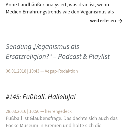
Anne Landhäußer analysiert, was dran ist, wenn
Medien Ernährungstrends wie den Veganismus als
Ersatzreligion bezeichnen
weiterlesen
Blick ins Web:
Wir haben es gewagt und uns in einem
antiveganen Forum umgesehen
Sendung „Veganismus als
Rezept des Monats:
Kokosmakronen!
Ersatzreligion?“ – Podcast & Playlist
Newsflash:
Eine Warnung an die Menschheit aus der
Wissenschaft
06.01.2018 | 10:43
—
Vegup-Redaktion
Playlist:
Die neue Seltsamkeit
#145: Fußball. Halleluja!
- Tocotronic
Don’t ever look down
- Donots
28.03.2016 | 10:56
—
herrengedeck
Fußball ist Glaubensfrage. Das dachte sich auch das
Love someone else
- Skunk Anansie
Focke Museum in Bremen und holte sich die