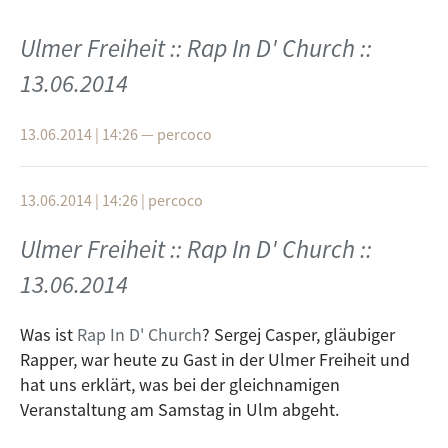
Poor Boy
Ulmer Freiheit :: Rap In D' Church ::
Herbert Grönemeyer
13.06.2014
Bochum (live)
13.06.2014 | 14:26
—
percoco
Bolzplatz
Fußball Religion
13.06.2014 | 14:26
|
percoco
Sepp Maier
Ulmer Freiheit :: Rap In D' Church ::
Hallelujah (Ein Münchner im Himmel)
13.06.2014
Elvis Presley
A Little Less Conversation (JXL Radio Edit Remix)
Was ist
Rap In D' Church
? Sergej Casper, gläubiger
Oliver Onions
Rapper, war heute zu Gast in der Ulmer Freiheit und
hat uns erklärt, was bei der gleichnamigen
Flying Through the Air
Veranstaltung am Samstag in Ulm abgeht.
Fußball ist Glaubensfrage. Das dachte sich auch das
Focke Museum in Bremen und holte sich die