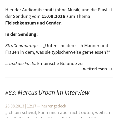
Hier der Audiomitschnitt (ohne Musik) und die Playlist
der Sendung vom
15.09.2016
zum Thema
Fleischkonsum und Gender
.
In der Sendung:
Straßenumfrage...:
„Unterscheiden sich Männer und
Frauen in dem, was sie typischerweise gerne essen?“
... und die Facts:
Empirische Befunde zu
weiterlesen
Geschlechtsunterschieden im Fleischkonsum
Blick ins Web:
Präsentiert werden amerikanische
Werbeclips, die zeigen, dass Fleischkonsum und
#83: Marcus Urban im Interview
Männlichkeit stark assoziiert werden
Blick in ein Lifestyle-Magazin für Männer:
Wir blättern
26.08.2013 | 12:17
—
herrengedeck
durch ein Männer-Magazin und sehen vor allem eines:
„Ich bin schwul, kann mich aber nicht outen, weil ich