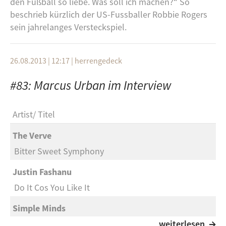
Fleisch, Fleisch und Fleisch (und wir sprechen hier
den Fußball so liebe. Was soll ich machen?“ So
tatsächlich von toten Tieren!)
beschrieb kürzlich der US-Fussballer Robbie Rogers
sein jahrelanges Versteckspiel.
Buchtipp:
Das Standardwerk des Öko-Feminismus,
„The Sexual Politics of Meat“ von Carol J. Adams, wird
kritisch kommentiert
26.08.2013 | 12:17
|
herrengedeck
Playlist:
#83: Marcus Urban im Interview
Wuthering Heights
- Kate Bush
Guantanamera
- Joan Baez
Artist
Titel
Fuck My Life 666
- Against Me!
Schönheitsideale
- FaulenzA
The Verve
(I'm not coming to your) BBQ
- Colour Me Wednesday
Bitter Sweet Symphony
Second Wave Goodbye
- War on Women
Hengstin
- Jennifer Rostock
Justin Fashanu
Life in the Fast Lane
-Metal Allegiance (feat. Alissa
Do It Cos You Like It
White-Gluz)
Simple Minds
Kontakt
: vegup(a)freefm.de oder über unsere
Alive and Kicking
weiterlesen