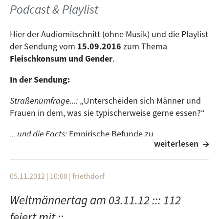
Podcast & Playlist
Hier der Audiomitschnitt (ohne Musik) und die Playlist
der Sendung vom
15.09.2016
zum Thema
Fleischkonsum und Gender
.
In der Sendung:
Straßenumfrage...:
„Unterscheiden sich Männer und
Frauen in dem, was sie typischerweise gerne essen?“
... und die Facts:
Empirische Befunde zu
weiterlesen
Geschlechtsunterschieden im Fleischkonsum
Blick ins Web:
Präsentiert werden amerikanische
05.11.2012 | 10:00
|
friethdorf
Werbeclips, die zeigen, dass Fleischkonsum und
Männlichkeit stark assoziiert werden
Weltmännertag am 03.11.12 ::: 112
Blick in ein Lifestyle-Magazin für Männer:
Wir blättern
feiert mit ::