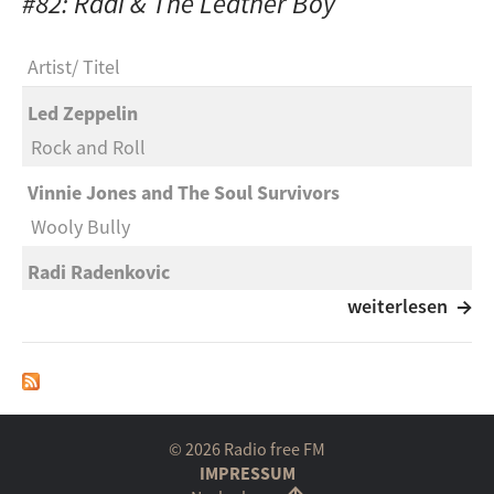
#82: Radi & The Leather Boy
Artist
Titel
Led Zeppelin
Rock and Roll
Vinnie Jones and The Soul Survivors
Wooly Bully
Radi Radenkovic
Bin i Radi, bin i König
weiterlesen
Radi Radenkovic
Arbeit macht das Leben süß
The Leather Boy
© 2026 Radio free FM
I'm a Leather Boy
IMPRESSUM