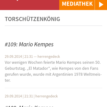
MEDIATHEK
TORSCHÜTZENKÖNIG
#109: Mario Kempes
29.09.2014 | 21:31
—
herrengedeck
Vor we­ni­gen Wo­chen fei­er­te Mario Kem­pes sei­nen 50.
Ge­burts­tag. „El Ma­t­ador“, wie Kem­pes von den Fans
ge­ru­fen wurde, wurde mit Ar­gen­ti­ni­en 1978 Welt­meis­
ter.
29.09.2014 | 21:31
|
herrengedeck