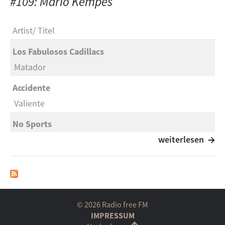
#109: Mario Kempes
Artist
Titel
Los Fabulosos Cadillacs
Matador
Accidente
Valiente
No Sports
Winner
weiterlesen
The Bosshoss
Loser
Mando Diao
© 2026 Radio free FM
TV & Me
IMPRESSUM