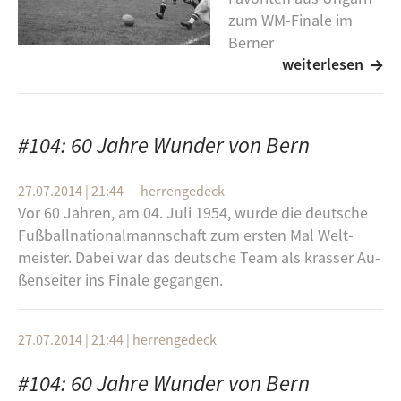
zum WM-Finale im
Berner
weiterlesen
Wankdorfstadion an.
Eine 2:0 Führung für die Ungarn drehte das deutsche
Team auf wundersame Weise in ein 2:3 und wurde
dadurch Weltmeister – Das Wunder von Bern war
#104: 60 Jahre Wunder von Bern
geboren.
27.07.2014 | 21:44
—
herrengedeck
Ein schöner Anlass, um auf dieses Finale
Vor 60 Jah­ren, am 04. Juli 1954, wurde die deut­sche
zurückzublicken und ihm heute Abend eine eigene
Fuß­ball­na­tio­nal­mann­schaft zum ers­ten Mal Welt­
Sendung zu widmen. Eine Stunde Herrengedeck zum
meis­ter. Dabei war das deut­sche Team als kras­ser Au­
Wunder von Bern. Mit Andreas Kullick und live aus
ßen­sei­ter ins Fi­na­le ge­gan­gen.
dem Stadion in der Büchse.
Bild: Wikipedia
27.07.2014 | 21:44
|
herrengedeck
Aufgrund eines technischen Problems kam es leider
#104: 60 Jahre Wunder von Bern
zu einer Sendestörung.