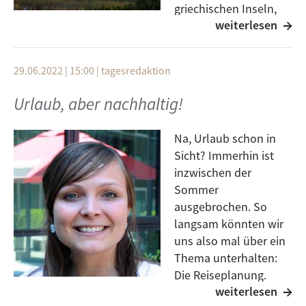
griechischen Inseln,
weiterlesen
auf Hawaii, in
Kanada... Die Berichterstattung in Deutschland legt
einen Fokus auf betroffene Touristen, doch ist der
29.06.2022 | 15:00
|
tagesredaktion
Urlaubstourismus eine der Triebkräfte für den
Klimawandel, der den Wetterextremen und
Urlaub, aber nachhaltig!
Waldbränden zugrunde liegt.
Na, Urlaub schon in
Eine Reise zwischen Brandkatastrophen und
Sicht? Immerhin ist
Klimapolitik zur Hauptsaison.
inzwischen der
Sommer
ausgebrochen. So
langsam könnten wir
uns also mal über ein
Thema unterhalten:
Die Reiseplanung.
weiterlesen
Während die einen