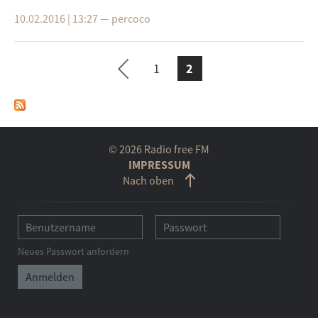
10.02.2016 | 13:27
—
percoco
1
2
SEITEN
vorh
erig
e
© 2026 Radio free FM
IMPRESSUM
Seit
Nach oben
e
Neues Passwort anfordern