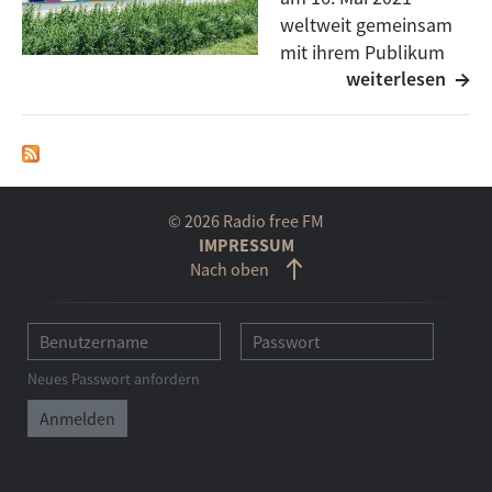
weltweit gemeinsam
mit ihrem Publikum
weiterlesen
feiern. Die Museen und
Galerien in Ulm, Neu-Ulm und der Region haben sich
dafür, wie schon in den letzten Jahren, wieder
zusammen geschlossen und organisieren ein
vielfältiges Programm unter Federführung des Edwin
Scharff Museums.
© 2026 Radio free FM
Mehr zu den teilnehmenden Museen und Galerien,
IMPRESSUM
Nach oben
zur Planung des Museumstags und zur Zukunft,
erfahrt ihr im Gespräch mit Julia Gmehlin, Dr. Helga
Gutbrod und Sophie-Charlotte Opitz.
Neues Passwort anfordern