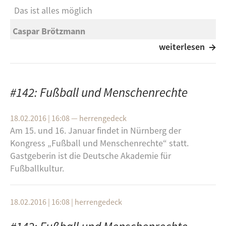
Schauspieldirektor, und Christian Katzschmann,
Das ist alles möglich
Chefdramaturg, heute Abend mit Andreas Kullick über
Caspar Brötzmann
das Stück.
Hexenkessel
weiterlesen
FC Einheit
Ein Bilderbuchtor
#142: Fußball und Menschenrechte
Günther Koch ist einer der bekanntesten
Fußballreporter Deutschlands. Er gilt als „Die Stimme
18.02.2016 | 16:08
—
herrengedeck
Frankens“ und saß für das Radio bis 2011 in über
Am 15. und 16. Januar findet in Nürnberg der
1000 Spielen am Mikrofon.
Kongress „Fußball und Menschenrechte“ statt.
Gastgeberin ist die Deutsche Akademie für
Fußballkultur.
18.02.2016 | 16:08
|
herrengedeck