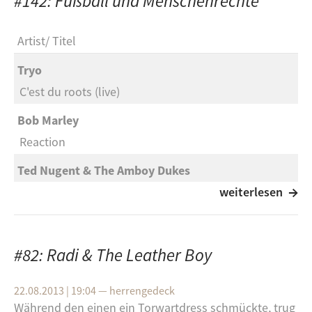
#142: Fußball und Menschenrechte
Artist
Titel
Tryo
C'est du roots (live)
Bob Marley
Reaction
Ted Nugent & The Amboy Dukes
Journey to the Center of the Mind
weiterlesen
The Clash
Know Your Rights
#82: Radi & The Leather Boy
The Thermals
22.08.2013 | 19:04
—
herrengedeck
Now We Can See
Während den einen ein Torwartdress schmückte, trug
e ›