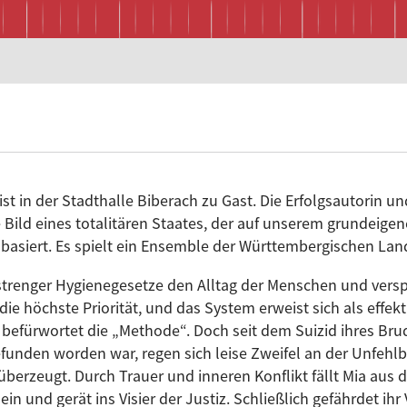
st in der Stadthalle Biberach zu Gast. Die Erfolgsautorin und
e Bild eines totalitären Staates, der auf unserem grundei
 basiert. Es spielt ein Ensemble der Württembergischen La
 strenger Hygienegesetze den Alltag der Menschen und versp
ie höchste Priorität, und das System erweist sich als effekti
l befürwortet die „Methode“. Doch seit dem Suizid ihres Bru
funden worden war, regen sich leise Zweifel an der Unfehlb
berzeugt. Durch Trauer und inneren Konflikt fällt Mia aus de
in und gerät ins Visier der Justiz. Schließlich gefährdet i