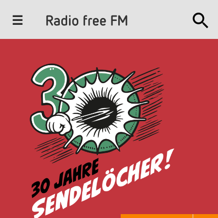
J
u
m
p
t
o
N
a
v
i
g
a
t
i
o
n