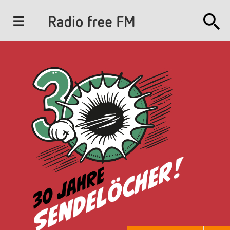
J
u
m
p
t
o
N
a
v
i
g
a
t
i
o
n