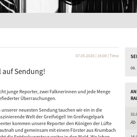
07.05.2026 | 16:00
|
Timo
SE
08.
l auf Sendung!
cht junge Reporter, zwei Falknerinnen und jede Menge
AN
efiederter Überraschungen.
RA
n unserer neuesten Sendung tauchen wir ein in die
31.
aszinierende Welt der Greifvögel! Im Greifvogelpark
Ab 
enter kommen unsere Reporter den Königen der Lüfte
autnah und gemeinsam mit einem Förster aus Krumbach
eht die Entdeckungstour weiter in den Wald. Wo leben
16.