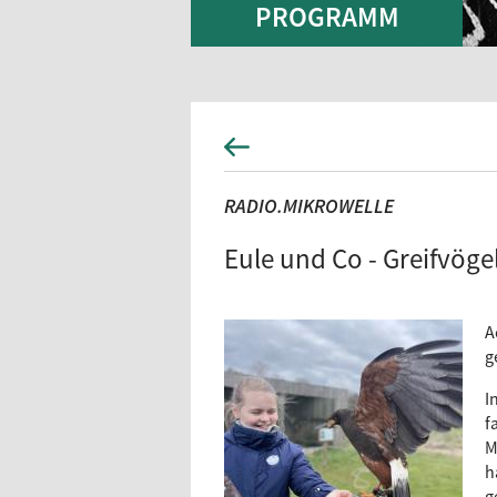
PROGRAMM
RADIO.MIKROWELLE
Eule und Co - Greifvöge
A
g
I
f
M
h
g