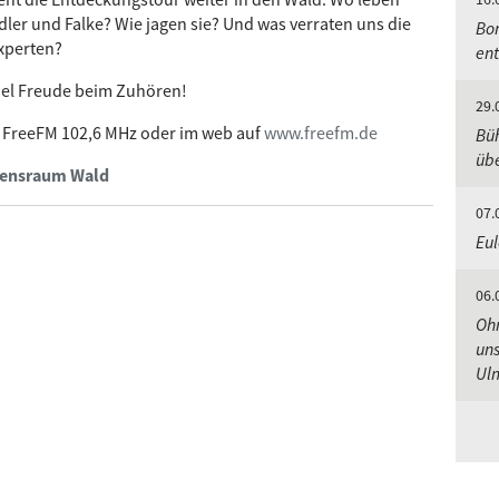
dler und Falke? Wie jagen sie? Und was verraten uns die
Bon
xperten?
ent
iel Freude beim Zuhören!
29.
o FreeFM 102,6 MHz oder im web auf
www.freefm.de
Bü
üb
ebensraum Wald
07.
Eul
06.
Ohr
uns
Ul