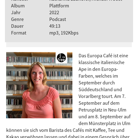
Album
Plattform
Jahr
2022
Genre
Podcast
Dauer
49:13
Format
mp3, 192Kbps
Das Europa Café ist eine
klassische italienische
Ape in den Europa-
Farben, welches im
September durch
Süddeutschland und
Vorarlberg tourt. Am 7.
September auf dem
Petrusplatz in Neu-Ulm
und am 8. September auf
dem Münsterplatz in Ulm
können sie sich vom Barista des Cafés mit Kaffee, Tee und
Kakao verwöhnen lassen und dabei in einem Gespräch über