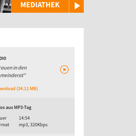
MEDIATHEK
DIO
rauen in den
meinderat"
wnload (34.11 MB)
fos aus MP3-Tag
uer
14:54
rmat
mp3, 320Kbps