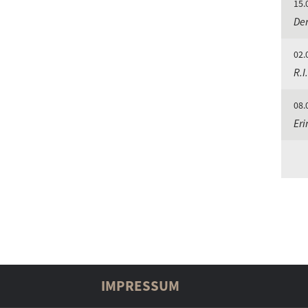
15.
De
02.
R.I
08.
Eri
IMPRESSUM