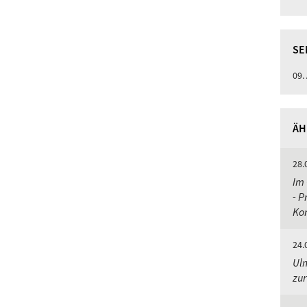
SE
09.
ÄH
28.
Im 
- P
Ko
24.
Ulm
zu