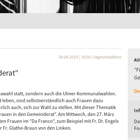
09.04.2019 | 16:56
|
tagesredaktion
AU
"F
derat"
Ge
Do
opawahl statt, sondern auch die Ulmer Kommunalwahlen.
t leben, sind selbstverständlich auch Frauen dazu
lich auch, sich zur Wahl zu stellen. Mit dieser Thematik
In
"Frauen in den Gemeinderat". Am Mittwoch, den 27. März
ten Frauen im "Da Franco", zum Beispiel mit Fr. Dr. Engels
Da
r Fr. Glathe-Braun von den Linken.
Fo