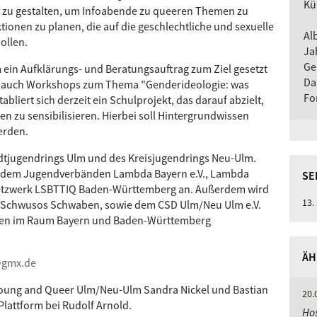
Kü
 zu gestalten, um Infoabende zu queeren Themen zu
onen zu planen, die auf die geschlechtliche und sexuelle
Al
ollen.
Ja
Ge
ein Aufklärungs- und Beratungsauftrag zum Ziel gesetzt
Da
e auch Workshops zum Thema "Genderideologie: was
Fo
abliert sich derzeit ein Schulprojekt, das darauf abzielt,
n zu sensibilisieren. Hierbei soll Hintergrundwissen
erden.
adtjugendrings Ulm und des Kreisjugendrings Neu-Ulm.
 dem Jugendverbänden Lambda Bayern e.V., Lambda
SE
etzwerk LSBTTIQ Baden-Württemberg an. Außerdem wird
13.
n Schwusos Schwaben, sowie dem CSD Ulm/Neu Ulm e.V.
en im Raum Bayern und Baden-Württemberg
ÄH
gmx.de
 Young and Queer Ulm/Neu-Ulm Sandra Nickel und Bastian
20.
Plattform bei Rudolf Arnold.
Hos