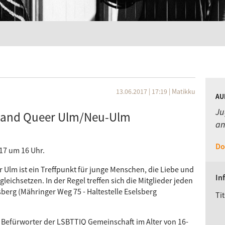
13.06.2017 | 17:19
|
Matikku
AU
Ju
g and Queer Ulm/Neu-Ulm
an
Do
17 um 16 Uhr.
 Ulm ist ein Treffpunkt für junge Menschen, die Liebe und
In
gleichsetzen. In der Regel treffen sich die Mitglieder jeden
berg (Mähringer Weg 75 - Haltestelle Eselsberg
Tit
 Befürworter der LSBTTIQ Gemeinschaft im Alter von 16-