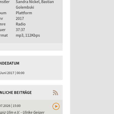
nstler
Sandra Nickel, Bastian
Golembski
bum
Plattform
hr
2017
nre
Radio
uer
37:37
rmat
mp3, 112Kbps
NDEDATUM
 Juni 2017 | 00:00
NLICHE BEITRÄGE
07.2026 | 15:00
piz Ulm e.V. - Ulrike Geiger