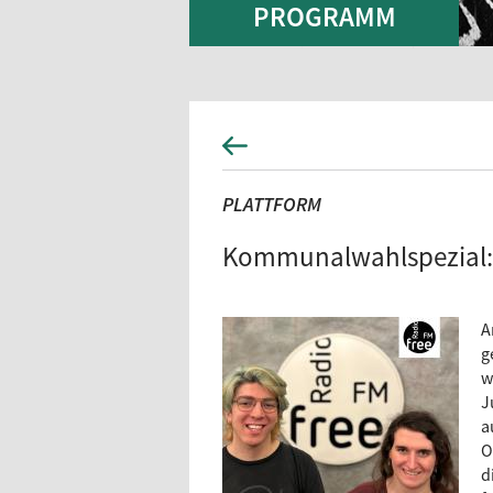
PROGRAMM
PLATTFORM
Kommunalwahlspezial: 
A
g
w
J
a
O
d