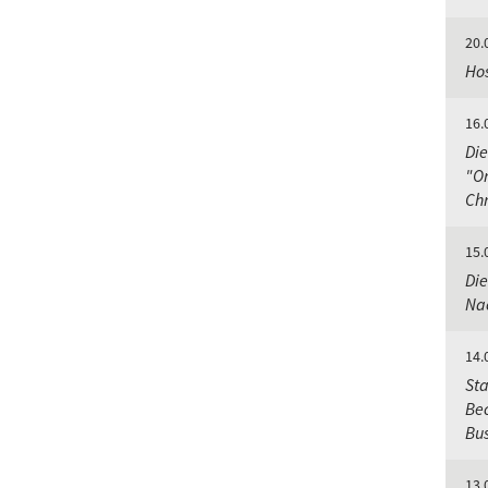
20.
Hos
16.
Die
"Or
Chr
15.
Die
Nac
14.
Sta
Bec
Bu
13.