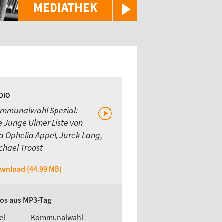
MEDIATHEK
DIO
mmunalwahl Spezial:
e Junge Ulmer Liste von
a Ophelia Appel, Jurek Lang,
chael Troost
wnload (44.99 MB)
fos aus MP3-Tag
el
Kommunalwahl