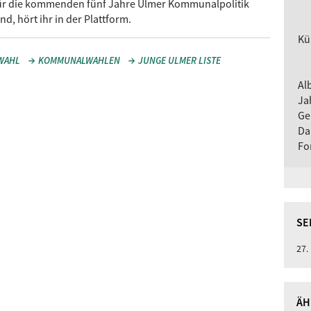
ür die kommenden fünf Jahre Ulmer Kommunalpolitik
ind, hört ihr in der Plattform.
Kü
WAHL
KOMMUNALWAHLEN
JUNGE ULMER LISTE
Al
Ja
Ge
Da
Fo
SE
27.
ÄH