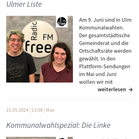
Ulmer Liste
Am 9. Juni sind in Ulm
Kommunalwahlen.
Der gesamtstädtische
Gemeinderat und die
Ortschaftsräte werden
gewählt. In den
Plattform-Sendungen
im Mai und Juni
wollen wir mit
weiterlesen
Personen ins Gespräch
kommen, die auf verschiedenen Listen kandidieren.
Heute sind Mia Ophelia Appel und Jurek Lang zu
21.05.2024 | 13:08
|
Max
Gast. Sie kandidieren für die Junge Ulmer Liste. Was
ihre Ideen und Schwerpunkte für die kommenden
Kommunalwahlspezial: Die Linke
fünf Jahre Ulmer Kommunalpolitik sind, hört ihr in
der Plattform.