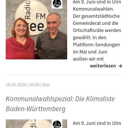
Am 9. Juni sind in Ulm
Kommunalwahlen.
Der gesamtstädtische
Gemeinderat und die
Ortschaftsräte werden
gewählt. In den
Plattform-Sendungen
im Mai und Juni
wollen wir mit
weiterlesen
Personen ins Gespräch
kommen, die auf verschiedenen Listen kandidieren.
Heute ist die Linke zu Gast. Was ihre Ideen und
16.05.2024 | 06:00
|
Max
Schwerpunkte für die kommenden fünf Jahre Ulmer
Kommunalpolitik sind, hört ihr in der Plattform.
Kommunalwahlspezial: Die Klimaliste
Baden-Württemberg
Am 9. Juni sind in Ulm