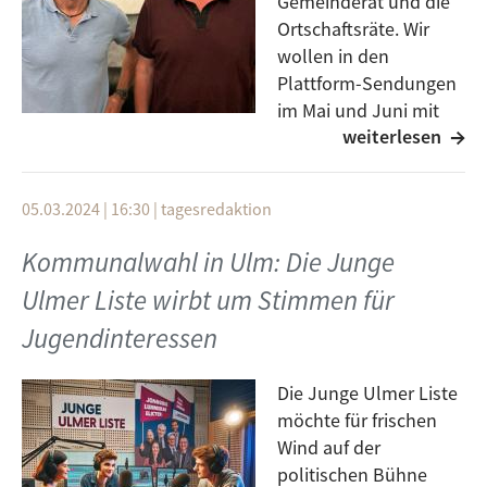
Gemeinderat und die
Ortschaftsräte. Wir
wollen in den
Plattform-Sendungen
im Mai und Juni mit
weiterlesen
Personen ins Gespräch
kommen, die auf verschiedenen Listen kandidieren.
Den Anfang machen am 14. Mai Klaus Kopp und
05.03.2024 | 16:30
|
tagesredaktion
Norbert Nolle für die Listen der Freien Wähler. Was
ihre Ideen und Schwerpunkte der kommenden fünf
Kommunalwahl in Ulm: Die Junge
Jahre Ulmer Kommunalpolitik sind, hört ihr in der
Ulmer Liste wirbt um Stimmen für
Plattform.
Jugendinteressen
Die Junge Ulmer Liste
möchte für frischen
Wind auf der
politischen Bühne