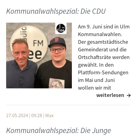
Was ihre Ideen und Schwerpunkte für die
Kommunalwahlspezial: Die CDU
kommenden fünf Jahre Ulmer Kommunalpolitik sind,
hört ihr in der Plattform.
Am 9. Juni sind in Ulm
Kommunalwahlen.
Der gesamtstädtische
Gemeinderat und die
Ortschaftsräte werden
gewählt. In den
Plattform-Sendungen
im Mai und Juni
wollen wir mit
weiterlesen
Personen ins Gespräch
kommen, die auf verschiedenen Listen kandidieren.
Heute sind Herr Dr. Kienle und Herr Tjark Rasche zu
27.05.2024 | 09:28
|
Max
Gast, die für die CDU kandidieren. Was ihre Ideen und
Schwerpunkte für die kommenden fünf Jahre Ulmer
Kommunalwahlspezial: Die Junge
Kommunalpolitik sind, hört ihr in der Plattform.