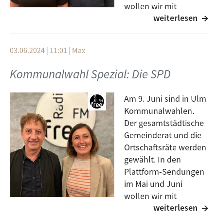
wollen wir mit
weiterlesen
Personen ins Gespräch
kommen, die auf verschiedenen Listen kandidieren.
Lena Christin Schwelling und Ulrich Metzger von den
03.06.2024 | 11:01
|
Max
Grünen sind heute bei uns zu Gast. Was ihre Ideen
und Schwerpunkte für die kommenden fünf Jahre
Kommunalwahl Spezial: Die SPD
Ulmer Kommunalpolitik sind, hört ihr in der
Plattform.
Am 9. Juni sind in Ulm
Kommunalwahlen.
Der gesamtstädtische
Gemeinderat und die
Ortschaftsräte werden
gewählt. In den
Plattform-Sendungen
im Mai und Juni
wollen wir mit
weiterlesen
Personen ins Gespräch