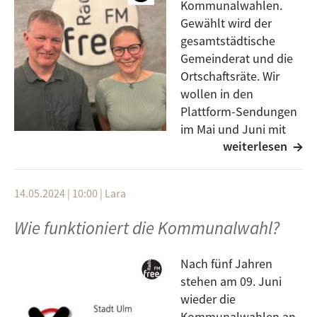
Kommunalwahlen.
Gewählt wird der
gesamtstädtische
Gemeinderat und die
Ortschaftsräte. Wir
wollen in den
Plattform-Sendungen
im Mai und Juni mit
weiterlesen
Personen ins Gespräch
kommen, die auf verschiedenen Listen kandidieren.
Weiter machen Annemarie Brückner und Matthias
14.05.2024 | 10:00
|
Lara
Rausch für die Klimaliste BW. Was ihre Ideen und
Schwerpunkte der kommenden fünf Jahre Ulmer
Wie funktioniert die Kommunalwahl?
Kommunalpolitik sind, hört ihr in der Plattform.
Nach fünf Jahren
stehen am 09. Juni
wieder die
Kommunalwahlen an.