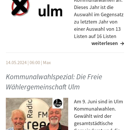
Dieses Jahr ist die
Auswahl im Gegensatz
zu letztem Jahr von
einer Auswahl von 13
Listen auf 16 Listen
weiterlesen
mit 507
Kandidierenden gestiegen. Das Ganze kann ganz
schön kompliziert wirken, deswegen haben wir uns
14.05.2024 | 06:00
|
Max
mit Lea Bergmann von der Abteilung Statistiken und
Wahlen von den Bürgerdiensten Ulm unterhalten. Wie
Kommunalwahlspezial: Die Freie
gewählt wird, wen man wählt, warum man wählen
Wählergemeinschaft Ulm
gehen sollte und alles rund um das Thema
Kommunalwahl hört ihr in diesem Beitrag.
Am 9. Juni sind in Ulm
Kommunalwahlen.
Gewählt wird der
gesamtstädtische