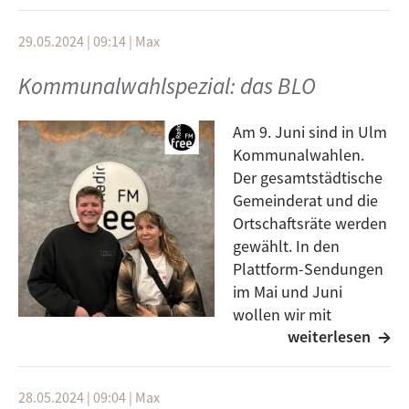
kommen, die auf verschiedenen Listen kandidieren.
Heute ist die SPD zu Gast. Was ihre Ideen und
29.05.2024 | 09:14
|
Max
Schwerpunkte für die kommenden fünf Jahre Ulmer
Kommunalpolitik sind, hört ihr in der Plattform.
Kommunalwahlspezial: das BLO
Am 9. Juni sind in Ulm
Kommunalwahlen.
Der gesamtstädtische
Gemeinderat und die
Ortschaftsräte werden
gewählt. In den
Plattform-Sendungen
im Mai und Juni
wollen wir mit
weiterlesen
Personen ins Gespräch
kommen, die auf verschiedenen Listen kandidieren.
Heute sind Tanja Zast und Samuel Rettig zu Gast, die
28.05.2024 | 09:04
|
Max
für das Bündnis Lebenswerte Ortschaft kandidieren.