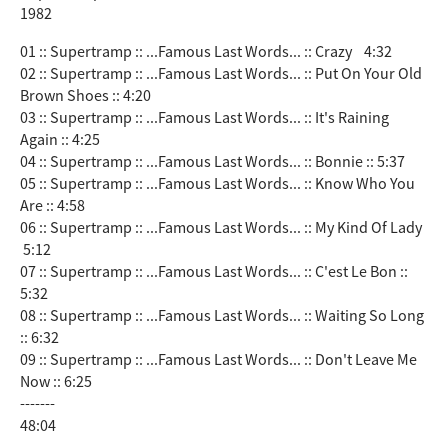
1982
01 :: Supertramp :: ...Famous Last Words... :: Crazy 4:32
02 :: Supertramp :: ...Famous Last Words... :: Put On Your Old
Brown Shoes :: 4:20
03 :: Supertramp :: ...Famous Last Words... :: It's Raining
Again :: 4:25
04 :: Supertramp :: ...Famous Last Words... :: Bonnie :: 5:37
05 :: Supertramp :: ...Famous Last Words... :: Know Who You
Are :: 4:58
06 :: Supertramp :: ...Famous Last Words... :: My Kind Of Lady
5:12
07 :: Supertramp :: ...Famous Last Words... :: C'est Le Bon ::
5:32
08 :: Supertramp :: ...Famous Last Words... :: Waiting So Long
:: 6:32
09 :: Supertramp :: ...Famous Last Words... :: Don't Leave Me
Now :: 6:25
-------
48:04
-------