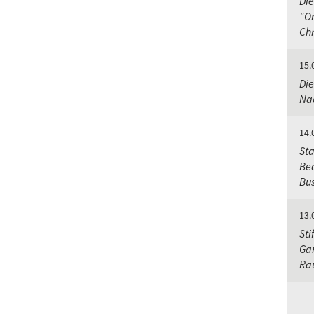
Die
"Or
Chr
15.
Die
Nac
14.
Sta
Bec
Bu
13.
Sti
Gar
Ra