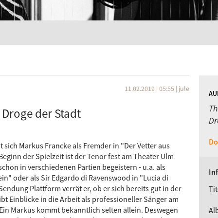
11.02.2019 | 05:55
|
jule
AU
Th
 Droge der Stadt
Dr
Do
ht sich Markus Francke als Fremder in "Der Vetter aus
Beginn der Spielzeit ist der Tenor fest am Theater Ulm
hon in verschiedenen Partien begeistern - u.a. als
In
in" oder als Sir Edgardo di Ravenswood in "Lucia di
dung Plattform verrät er, ob er sich bereits gut in der
Tit
t Einblicke in die Arbeit als professioneller Sänger am
 Ein Markus kommt bekanntlich selten allein. Deswegen
Al