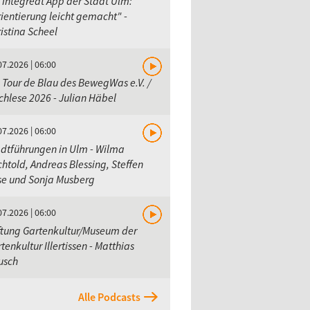
 Integreat App der Stadt Ulm:
ientierung leicht gemacht" -
istina Scheel
07.2026 | 06:00
 Tour de Blau des BewegWas e.V. /
hlese 2026 - Julian Häbel
07.2026 | 06:00
dtführungen in Ulm - Wilma
htold, Andreas Blessing, Steffen
se und Sonja Musberg
07.2026 | 06:00
ftung Gartenkultur/Museum der
tenkultur Illertissen - Matthias
usch
Alle Podcasts