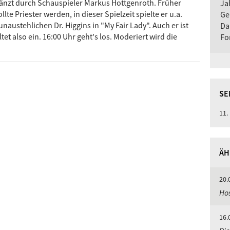
gänzt durch Schauspieler Markus Hottgenroth. Früher
Ja
te Priester werden, in dieser Spielzeit spielte er u.a.
Ge
austehlichen Dr. Higgins in "My Fair Lady". Auch er ist
Da
ltet also ein. 16:00 Uhr geht's los. Moderiert wird die
Fo
SE
11.
ÄH
20.
Hos
16.