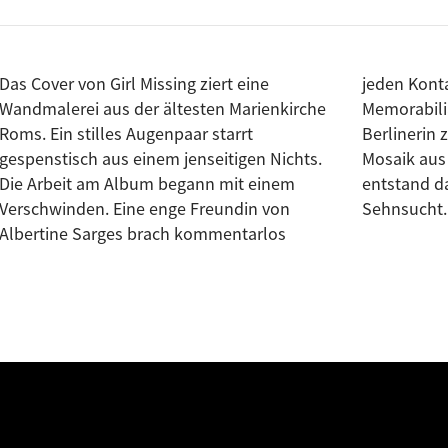
Das Cover von
Girl Missing
ziert eine
jeden Kontakt ab. Zurück blieben
Wandmalerei aus der ältesten Marienkirche
Memorabilia und offene Fäden. Die
Roms. Ein stilles Augenpaar starrt
Berlinerin zog sich zurück und begann, ein
gespenstisch aus einem jenseitigen Nichts.
Mosaik aus Songs zusammenzusetzen. Es
Die Arbeit am Album begann mit einem
entstand das Bild einer monumentalen
Verschwinden. Eine enge Freundin von
Sehnsucht.
Albertine Sarges brach kommentarlos