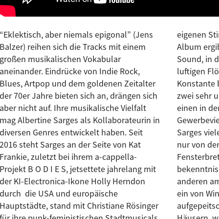
“Eklektisch, aber niemals epigonal” (Jens
eigenen Stimme Ausdruck zu verleihen. Ihr
Balzer) reihen sich die Tracks mit einem
Album ergibt einen kohärenten, warmen
großen musikalischen Vokabular
Sound, in dem trockene Basslines unter
aneinander. Eindrücke von Indie Rock,
luftigen Flöten- und-Stimmen-Loops eine
Blues, Artpop und dem goldenen Zeitalter
Konstante bilden. Das Album entstand an
der 70er Jahre bieten sich an, drängen sich
zwei sehr unterschiedlichen Orten. Zum
aber nicht auf. Ihre musikalische Vielfalt
einen in der Betonlandschaft eines
mag Albertine Sarges als Kollaborateurin in
Gewerbeviertels in Berlin-Marzahn, in dem
diversen Genres entwickelt haben. Seit
Sarges viele Winterwochen lang, beleuchtet
2016 steht Sarges an der Seite von Kat
nur von der kleinen Lampe auf dem
Frankie, zuletzt bei ihrem a-cappella-
Fensterbrett, die Sensibilitäten ihrer
Projekt B O D I E S, jetsettete jahrelang mit
bekenntnishaften Lieder abtastete. Zum
der KI-Electronica-Ikone Holly Herndon
anderen am britischen Küstenort Margate,
durch die USA und europäische
ein von Windböen und Möwengeschrei
Hauptstädte, stand mit Christiane Rösinger
aufgepeitschtes Städtchen mit bunten
für ihre punk-feministischen Stadtmusicals
Häusern, wo sie in einem Musikstudio ihres