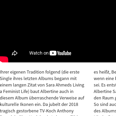
Ihrer eigenen Tradition folgend (die erste
es heißt, B
Single ihres letzten Albums begann mit
wenn eine 
einem langen Zitat von Sara Ahmeds
Living
sei. Es ent
a Feminist Life
) baut Albertine auch in
Albertine S
diesem Album überraschende Verweise auf
den Raum g
kulturelle Ikonen ein. Da jubelt der 2018
So sind au
tragisch gestorbene TV-Koch Anthony
des Albums