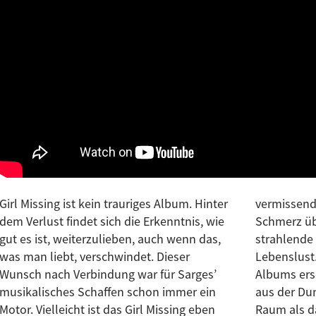
Girl Missing
ist kein trauriges Album. Hinter
vermissen
dem Verlust findet sich die Erkenntnis, wie
Schmerz übe
gut es ist, weiterzulieben, auch wenn das,
strahlende 
was man liebt, verschwindet. Dieser
Lebenslust
Wunsch nach Verbindung war für Sarges’
Albums ersc
musikalisches Schaffen schon immer ein
aus der Du
Motor. Vielleicht ist das
Girl Missing
eben
Raum als da