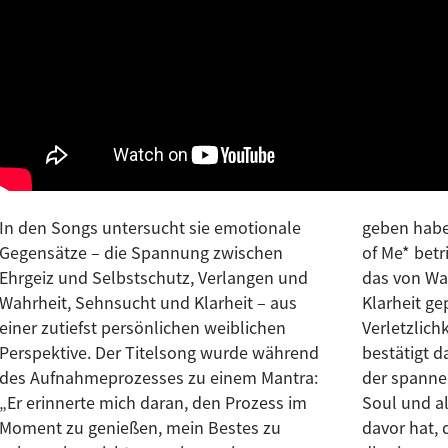
In den Songs untersucht sie emotionale
geben habe, gut genug ist.“ Mit *A Little Bit
Gegensätze – die Spannung zwischen
of Me* betritt Mica Millar ein neues Kapitel,
Ehrgeiz und Selbstschutz, Verlangen und
das von Wahrheit, Präsenz und emotionaler
Wahrheit, Sehnsucht und Klarheit – aus
Klarheit geprägt ist. Reich an Soul,
einer zutiefst persönlichen weiblichen
Verletzlichkeit und handwerklicher Finesse
Perspektive. Der Titelsong wurde während
bestätigt das Album ihren Status als eine
des Aufnahmeprozesses zu einem Mantra:
der spannendsten Stimmen des britischen
„Er erinnerte mich daran, den Prozess im
Soul und als Künstlerin, die keine Angst
Moment zu genießen, mein Bestes zu
davor hat, die Komplexität offenzulegen,