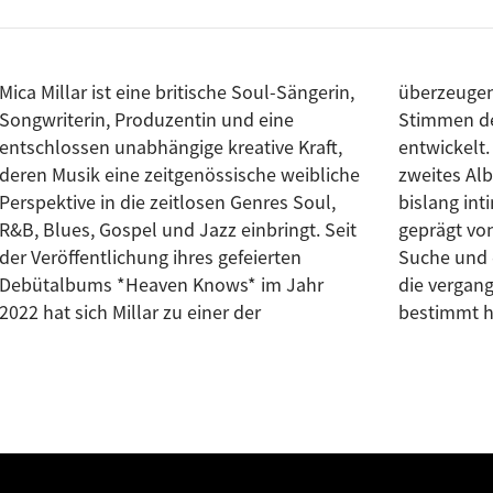
Mica Millar ist eine britische Soul-Sängerin,
überzeugendsten zeitgenössischen Soul-
Songwriterin, Produzentin und eine
Stimmen des Vereinigten Königreichs
entschlossen unabhängige kreative Kraft,
entwickelt. Ihr mit Spannung erwartetes
deren Musik eine zeitgenössische weibliche
zweites Album *A Little Bit of Me* ist ihr
Perspektive in die zeitlosen Genres Soul,
bislang intimstes und persönlichstes Werk,
R&B, Blues, Gospel und Jazz einbringt. Seit
geprägt von Selbstfindung, spiritueller
der Veröffentlichung ihres gefeierten
Suche und den emotionalen Realitäten, die
Debütalbums *Heaven Knows* im Jahr
die vergangenen sechs Jahre ihres Lebens
2022 hat sich Millar zu einer der
bestimmt h