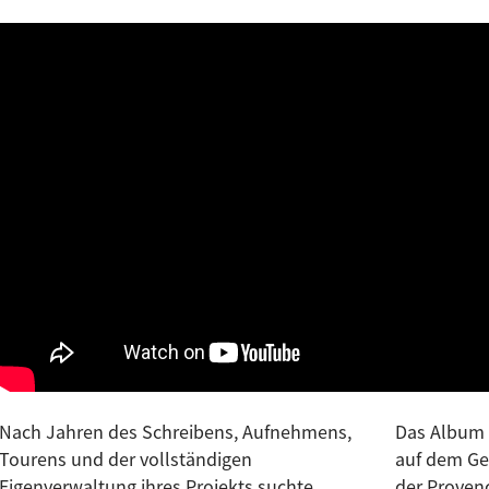
Nach Jahren des Schreibens, Aufnehmens,
Das Album wurde in den Miraval Studios
Tourens und der vollständigen
auf dem Gelände von Brad Pitts Château in
Eigenverwaltung ihres Projekts suchte
der Provence aufgenommen und