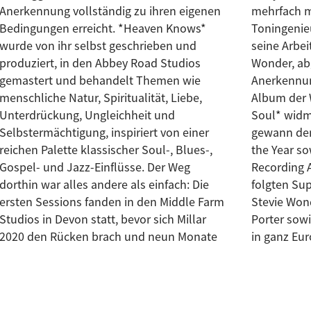
Anerkennung vollständig zu ihren eigenen
mehrfach mit Platin ausgezeichneten
Bedingungen erreicht. *Heaven Knows*
Toningenieur Brian Malouf, bekannt für
wurde von ihr selbst geschrieben und
seine Arbeit mit Michael Jackson und Stevie
produziert, in den Abbey Road Studios
Wonder, abgemischte Album erhielt breite
gemastert und behandelt Themen wie
Anerkennung. Jazz FM ernannte es zum
menschliche Natur, Spiritualität, Liebe,
Album der Woche, das Magazin *Blues and
Unterdrückung, Ungleichheit und
Soul* widmete ihr die Titelseite, und sie
Selbstermächtigung, inspiriert von einer
gewann den Jazz FM Award als Soul Act of
reichen Palette klassischer Soul-, Blues-,
the Year sowie die Aufnahme in die
Gospel- und Jazz-Einflüsse. Der Weg
Recording Academy im Jahr 2023. Es
dorthin war alles andere als einfach: Die
folgten Support-Auftritte für Gladys Knight,
ersten Sessions fanden in den Middle Farm
Stevie Wonder, Lionel Richie und Gregory
Studios in Devon statt, bevor sich Millar
Porter sowie ausverkaufte Headline-Shows
2020 den Rücken brach und neun Monate
in ganz Eur