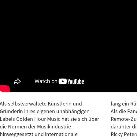
Als selbstverwaltete Künstlerin und
lang ein Rückenstützkorsett tragen musste.
Gründerin ihres eigenen unabhängigen
Als die Pandemie ausbrach, stellte sie auf
Labels Golden Hour Music hat sie sich über
Remote-Zusammenarbeit mit Musikern um,
die Normen der Musikindustrie
darunter die ehemaligen Prince-Mitstreiter
hinweggesetzt und internationale
Ricky Peterson und David Z. Das von dem