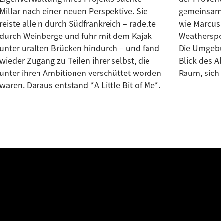
Millar nach einer neuen Perspektive. Sie
gemeinsam mit internationalen Talenten
reiste allein durch Südfrankreich – radelte
wie Marcus Finnie, Jay White, Daniel
durch Weinberge und fuhr mit dem Kajak
Weatherspoon und Adam Smith realisiert.
unter uralten Brücken hindurch – und fand
Die Umgebung spiegelte den introspektiven
wieder Zugang zu Teilen ihrer selbst, die
Blick des Albums wider und gab der Musik
unter ihren Ambitionen verschüttet worden
Raum, sich 
waren. Daraus entstand *A Little Bit of Me*.