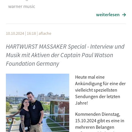
warner music
full tilt overdrive
weiterlesen
frontiers music
naio
sail on
d.a.d.
10.10.2024 | 16:18
|
aflache
n.b.
1st, 2nd & 3rd
afm records
green day
HARTWURST MASSAKER Special - Interview und
american idiot
Musik mit Aktiven der Captain Paul Watson
nestor
reprise records
Foundation Germany
on the run
napalm records
system of a down
Heute mal eine
genocidal humanoidz
nestor
Ankündigung für eine der
columbia records
vielleicht speziellsten
signed in blood
Sendungen der letzten
napalm records
lynyrd skynyrd
Jahre!
free bird
skid row
Kommenden Dienstag,
geffen records
youth gone wild
15.10.2024 gibt es eine in
atlantic records
mehreren Belangen
john frusciante