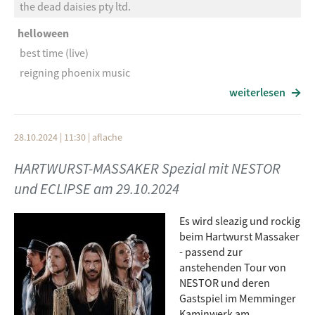
the dead daisies pty ltd.
helloween
best time (live)
reigning phoenix music
weiterlesen
cemetary skyline
in darkness
28.10.2024 | 11:30
|
aflache
century media records
unto others
HARTWURST-MASSAKER Spezial mit NESTOR
angel of the night
und ECLIPSE am 29.10.2024
century media records
Es wird sleazig und rockig
eclipse
beim Hartwurst Massaker
apocalypse blues
- passend zur
anstehenden Tour von
frontiers music
NESTOR und deren
eclipse
Gastspiel im Memminger
Kaminwerk am