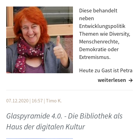
Nachrichten sperrt.
Diese behandelt
Gast: Anja Hirschel
neben
Moderation: Michael Troost
Entwicklungspolitik
Themen wie Diversity,
Menschenrechte,
Demokratie oder
Extremismus.
Heute zu Gast ist Petra
Schmitz vom Agenda-
weiterlesen
Büro der Stadt Ulm. Mit ihr reden wir über die 17 Ziele
für nachhaltige Entwicklung. Was sind die 17 Ziele, wo
07.12.2020 | 16:57
|
Timo K.
kommen sie her? Was genau ist Inhalt der 17 Ziele?
Warum müssen wir uns auch in Ulm damit
Glaspyramide 4.0. - Die Bibliothek als
beschäftigen?
Haus der digitalen Kultur