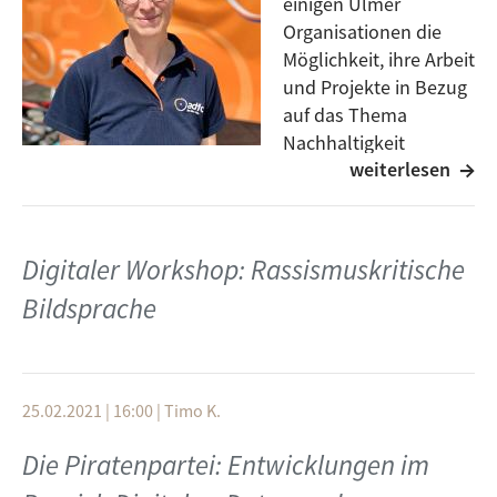
einigen Ulmer
Organisationen die
Möglichkeit, ihre Arbeit
und Projekte in Bezug
auf das Thema
Nachhaltigkeit
weiterlesen
vorzustellen.
Das hat auch der Allgemeine Deutsche Fahrrad-Club
(ADFC) getan und den Besucher*innen die Förderung
des Radverkehrs näher gebracht.
Digitaler Workshop: Rassismuskritische
Für Nachhaltigkeit setzt sich die Organisation auch
Bildsprache
noch in anderen Bereichen ein.
Welche das sind, erfahrt ihr im Gespräch im Katrin
Voß-Lubert, also hört gerne rein.
25.02.2021 | 16:00
|
Timo K.
Die Piratenpartei: Entwicklungen im