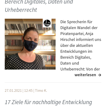
Bereich Digitales, Daten und
Urheberrecht
Die Sprecherin für
Digitalen Wandel der
Piratenpartei, Anja
Hirschel informiert uns
über die aktuellen
Entwicklungen im
Bereich Digitales,
Daten und
Urheberrecht: Von der
weiterlesen
Anschaffung einer
Lizenz für den digitalen Brockhaus durch eine
Bildungsministerin, über das pötzliche automatisierte
27.01.2021 | 12:45
|
Timo K.
Blocken einer Dokumentation durch Uploadfilter, die
Umweltfolgen durch Bitcoins, was es mit der LUCA
17 Ziele für nachhaltige Entwicklung
App auf sich hat und wieso Facebook australische