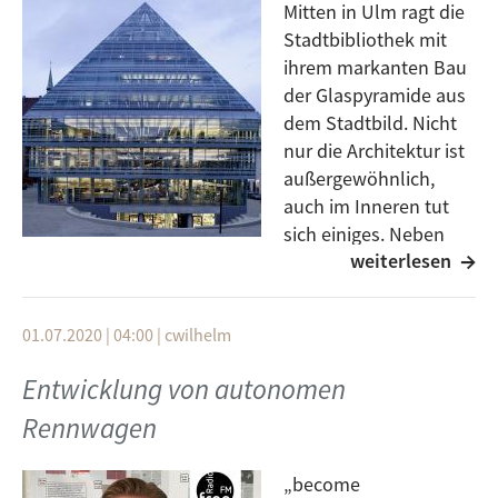
Mitten in Ulm ragt die
Stadtbibliothek mit
ihrem markanten Bau
der Glaspyramide aus
dem Stadtbild. Nicht
nur die Architektur ist
außergewöhnlich,
auch im Inneren tut
sich einiges. Neben
weiterlesen
den ganz analogen
Büchern und Zeitschiften werden neue digitale
Ansätze erprobt und die Bibliothek Stück für Stück zu
01.07.2020 | 04:00
|
cwilhelm
einem Ort der Begegnung und der digitalen Kultur
ausgebaut.
Entwicklung von autonomen
Zu Gast im Podcast ist Herr Martin Szlatki. Er ist der
Rennwagen
Direktor der Ulmer Stadtbibliothek. Martin Szlatki hat
Kulturmanagement studiert. Das hilft Ihm bei der
„become