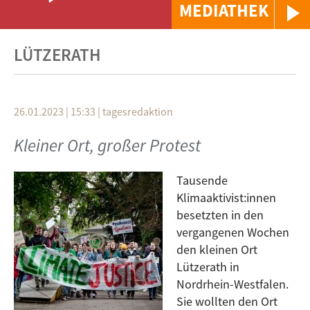
MEDIATHEK
LÜTZERATH
26.01.2023 | 15:33
|
tagesredaktion
Kleiner Ort, großer Protest
Tausende
Klimaaktivist:innen
besetzten in den
vergangenen Wochen
den kleinen Ort
Lützerath in
Nordrhein-Westfalen.
Sie wollten den Ort