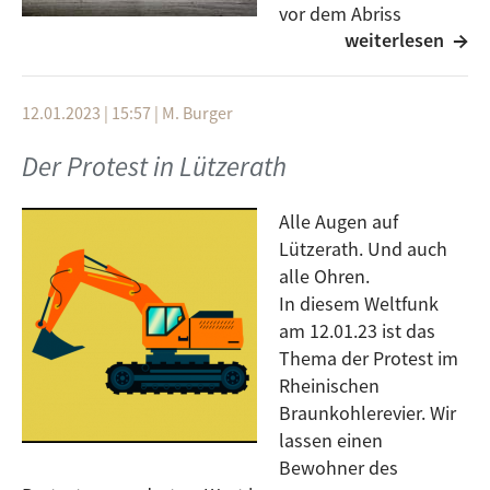
vor dem Abriss
weiterlesen
bewahren.
Lützerath ist mittlerweile geräumt und der
Energiekonzern RWE kann mit dem Kohleabbau
12.01.2023 | 15:57
|
M. Burger
beginnen.
Dennoch hören die Proteste nicht auf.
Der Protest in Lützerath
Auch in Ulm fand am Samstag, den 21. Januar, eine
Alle Augen auf
Demonstration gegen den Braunkohleabbau in
Lützerath. Und auch
Lützerath statt.
alle Ohren.
Organisiert wurde die Demonstration von
In diesem Weltfunk
verschiedenen Umweltverbänden und
am 12.01.23 ist das
Klimaschutzbewegungen, unter anderem von Fridays
Thema der Protest im
for Future.
Rheinischen
Laurin von Fridays for Future Ulm erzählt uns von der
Braunkohlerevier. Wir
Demo am vergangenen Samstag, von den Protesten
lassen einen
in Lützerath und von den Forderungen von Fridays for
Bewohner des
Future.