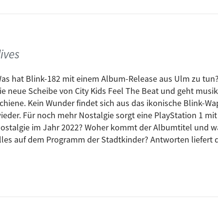
ives
e: Drens
as hat Blink-182 mit einem Album-Release aus Ulm zu tun?!
ie neue Scheibe von City Kids Feel The Beat und geht musika
chiene. Kein Wunder findet sich aus das ikonische Blink-
ree FM
ieder. Für noch mehr Nostalgie sorgt eine PlayStation 1 mi
ostalgie im Jahr 2022? Woher kommt der Albumtitel und wa
lles auf dem Programm der Stadtkinder? Antworten liefert 
free FM: Go Go Gazelle & Schöfisch&Rueß