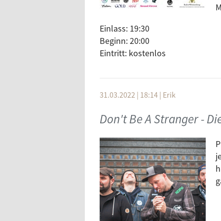
M
Einlass: 19:30
Beginn: 20:00
Eintritt: kostenlos
31.03.2022 | 18:14
|
Erik
Don't Be A Stranger - D
P
j
h
g