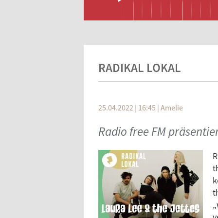
RADIKAL LOKAL
25.04.2022 | 16:45
|
Amelie
Radio free FM präsentier
R
t
k
t
„
v