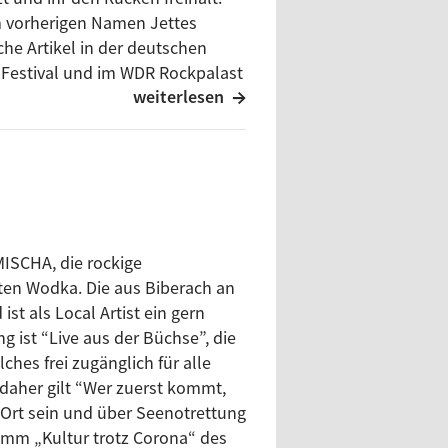
m vorherigen Namen Jettes
che Artikel in der deutschen
n Festival und im WDR Rockpalast
weiterlesen
alenten in Deutschland
enschaft, Forschung und Kunst
MISCHA, die rockige
ten Wodka. Die aus Biberach an
t als Local Artist ein gern
g ist “Live aus der Büchse”, die
hes frei zugänglich für alle
, daher gilt “Wer zuerst kommt,
 Ort sein und über Seenotrettung
amm „Kultur trotz Corona“ des