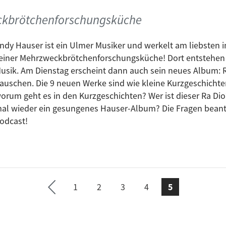
ckbrötchenforschungsküche
präsentiert: Beats & BBQ mit Retrogott & Hulk Hodn
ndy Hauser ist ein Ulmer Musiker und werkelt am liebsten i
k Hodn: 20:00
einer Mehrzweckbrötchenforschungsküche! Dort entstehen
usik. Am Dienstag erscheint dann auch sein neues Album: 
auschen. Die 9 neuen Werke sind wie kleine Kurzgeschichte
: Eli Preiss
orum geht es in den Kurzgeschichten? Wer ist dieser Ra Dio
al wieder ein gesungenes Hauser-Album? Die Fragen bean
odcast!
entiert: Pabst + Eden Rocks Indie
1
2
3
4
5
vorherige
präsentiert: The Broken Fest
Seite