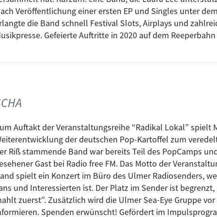
ach Veröffentlichung einer ersten EP und Singles unter de
rlangte die Band schnell Festival Slots, Airplays und zahlrei
usikpresse. Gefeierte Auftritte in 2020 auf dem Reeperbah
eweisen, dass die Band unter den vielen eindrucksvollen T
programm „Kultur trotz Corona“ des Ministeriums für Wiss
ISCHA
um Auftakt der Veranstaltungsreihe “Radikal Lokal” spielt 
eiterentwicklung der deutschen Pop-Kartoffel zum veredel
er Riß stammende Band war bereits Teil des PopCamps und is
esehener Gast bei Radio free FM. Das Motto der Veranstaltun
and spielt ein Konzert im Büro des Ulmer Radiosenders, welc
ans und Interessierten ist. Der Platz im Sender ist begrenzt
ahlt zuerst”. Zusätzlich wird die Ulmer Sea-Eye Gruppe vor
nformieren. Spenden erwünscht! Gefördert im Impulsprogr