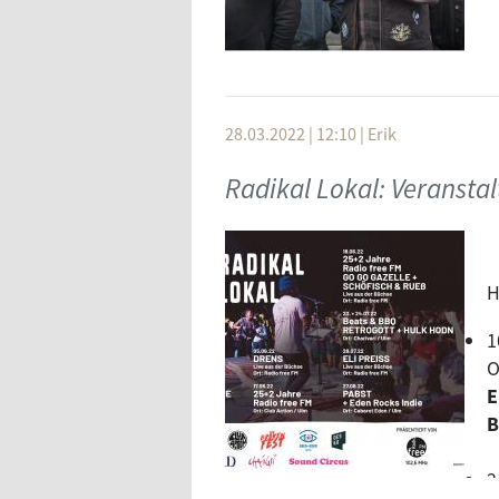
28.03.2022 | 12:10
|
Erik
Radikal Lokal: Veransta
H
1
O
E
B
2