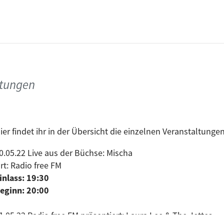
ltungen
ier findet ihr in der Übersicht die einzelnen Veranstaltunge
0.05.22 Live aus der Büchse: Mischa
rt: Radio free FM
inlass: 19:30
eginn: 20:00
1.05.22 Radio free FM präsentiert: Laura Lee & The Jettes