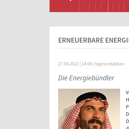
ERNEUERBARE ENERGI
27.04.2022 | 14:00
|
tagesredaktion
Die Energiebündler
V
H
P
D
D
d