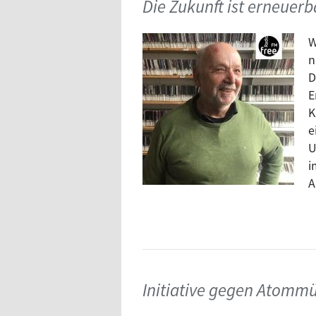
Die Zukunft ist erneuerb
W
n
D
E
K
e
U
i
A
Initiative gegen Atomm