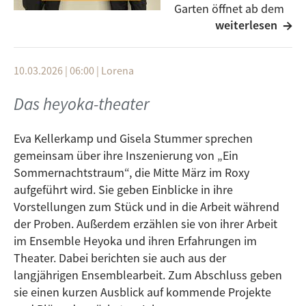
Garten öffnet ab dem
weiterlesen
12 Juni 2026 wieder
seine Tore. Die Mischung aus gemütlichem Open-Air-
Biergarten, kühlen Drinks und musikalischer
10.03.2026 | 06:00
|
Lorena
Unterhaltung zieht jedes Jahr unzählige
Kulturbegeisterte an.
Das heyoka-theater
Wir konnten mit Michael Mutschler, dem
Eva Kellerkamp und Gisela Stummer sprechen
Programmleiter des Roxy Ulms sprechen und er
gemeinsam über ihre Inszenierung von „Ein
konnte schon einige seiner Highlights des
Sommernachtstraum“, die Mitte März im Roxy
diesjährigen Programms verraten.
aufgeführt wird. Sie geben Einblicke in ihre
Also wenn ihr den Ulmer Kultursommer kaum
Vorstellungen zum Stück und in die Arbeit während
erwarten könnt und wissen wollt, was euch dieses
der Proben. Außerdem erzählen sie von ihrer Arbeit
Jahr alles erwartet, dann müsst ihr hier einfach
im Ensemble Heyoka und ihren Erfahrungen im
reinhören!
Theater. Dabei berichten sie auch aus der
langjährigen Ensemblearbeit. Zum Abschluss geben
Wenn ihr die Sendung verpasst habt, dann könnt ihr
sie einen kurzen Ausblick auf kommende Projekte
sie auch gerne in der
Mediathek
nachhören :)