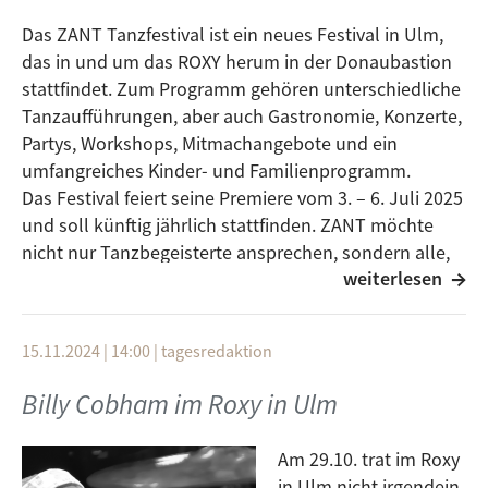
Das ZANT Tanzfestival ist ein neues Festival in Ulm,
das in und um das ROXY herum in der Donaubastion
stattfindet. Zum Programm gehören unterschiedliche
Tanzaufführungen, aber auch Gastronomie, Konzerte,
Partys, Workshops, Mitmachangebote und ein
umfangreiches Kinder- und Familienprogramm.
Das Festival feiert seine Premiere vom 3. – 6. Juli 2025
und soll künftig jährlich stattfinden. ZANT möchte
nicht nur Tanzbegeisterte ansprechen, sondern alle,
weiterlesen
die Lust auf ein
lebendiges Sommerfestival haben. Deshalb ist ein
großer Teil des Programms kostenlos für alle offen.
15.11.2024 | 14:00
|
tagesredaktion
ZANT wird vom ROXY TanzLabor veranstaltet - in
Kooperation mit Akteur:innen aus der Region wie der
Billy Cobham im Roxy in Ulm
Popbastion, der Reithalle und Projekten aus der
Ulmer Tanzszene.
Am 29.10. trat im Roxy
Alles weitere hierzu, erfahrt in in der Plattform.
in Ulm nicht irgendein