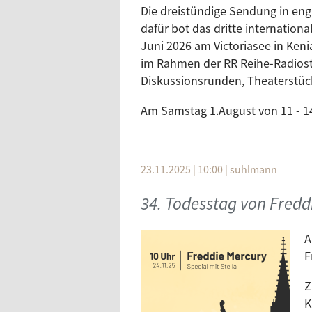
Die dreistündige Sendung in e
dafür bot das dritte internation
Juni 2026 am Victoriasee in Keni
im Rahmen der RR Reihe-Radiostü
Diskussionsrunden, Theaterstü
Am Samstag 1.August von 11 - 14
23.11.2025 | 10:00
|
suhlmann
34. Todesstag von Fredd
A
F
Z
K