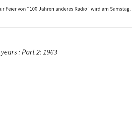
ur Feier von “100 Jahren anderes Radio” wird am Samstag,
em 29. Oktober von knapp 30 Radiosendern ein gemeinsam
hrend diesen zwei Sendetagen dreht sich alles um die G
 finden bundesweit Veranstaltungen statt, die dem Jubilä
Sondersendung.
years : Part 2: 1963