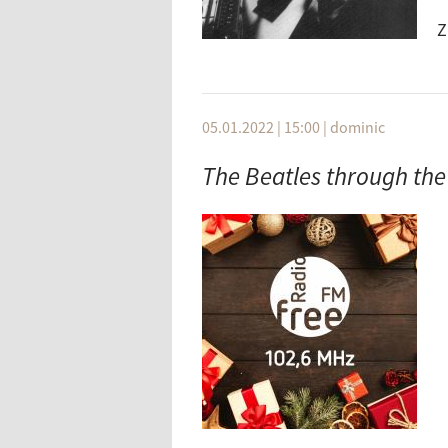
Z
d
Jubiläumsprogramm gesendet. Wä
Zukunft freier Radios. Außerdem
05.01.2022 | 15:00
|
dominic
Hier
geht's zum Sendeplan der 
The Beatles through the 