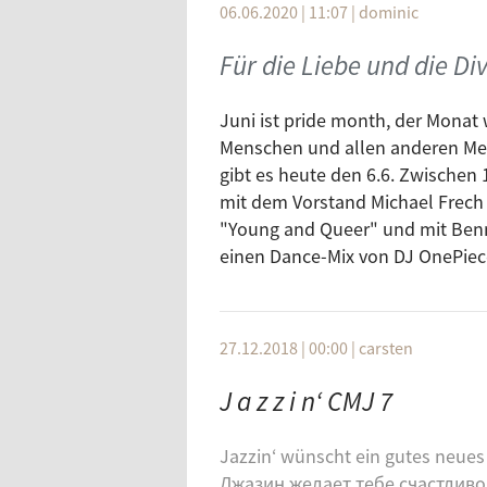
A Taste of honey
06.06.2020 | 11:07
|
dominic
Black Sabbath
Too much monkey business
Black Sabbath
Für die Liebe und die Div
Boys
Black Sabbath
I'll be on my way
Juni ist pride month, der Monat
Black Sabbath
She loves you
Menschen und allen anderen Mens
Black Sabbath
I'll get you
gibt es heute den 6.6. Zwischen
Black Sabbath
mit dem Vorstand Michael Frech
I saw her standing there
Black Sabbath
"Young and Queer" und mit Benno
Long tall Sally
einen Dance-Mix von DJ OnePiec
Black Sabbath
´Till there was you
Black Sabbath
Twist and shout
Black Sabbath
Not a second time
27.12.2018 | 00:00
|
carsten
Black Sabbath
Don´t bother me
Black Sabbath
J a z z i n‘ CMJ 7
Please Mr. Postman
Black Sabbath
It wont be long
Jazzin‘ wünscht ein gutes neues
Black Sabbath
All Ive got to do
Джазин желает тебе счастливо