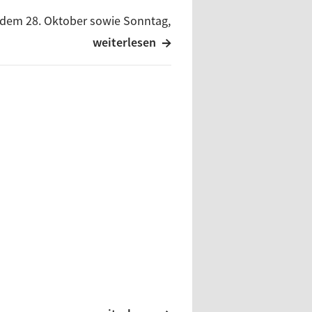
 dem 28. Oktober sowie Sonntag,
 produziertes
weiterlesen
eschichte, Gegenwart und
um gewidmet sind.