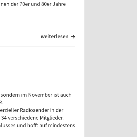
nen der 70er und 80er Jahre
weiterlesen
ag in Ulm im Nachtclub Aquarium.
en Nachtclub Aquarium gibt,
lter moderiert wurde. Zu Gast
all diese Erinnerungen und
ie Freddie Mercurys Nachwirken.
s, sondern im November ist auch
R.
zieller Radiosender in der
4 verschiedene Mitglieder.
lusses und hofft auf mindestens