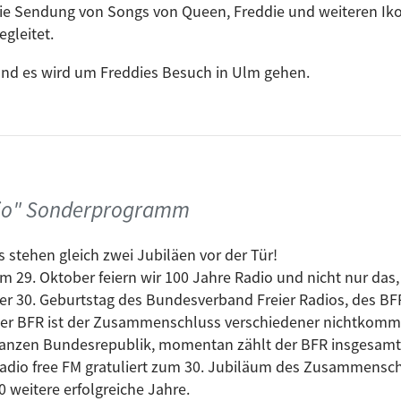
ie Sendung von Songs von Queen, Freddie und weiteren Iko
egleitet.
nd es wird um Freddies Besuch in Ulm gehen.
a, Freddie Mercury war tatsächlich zu seinem 39. Geburtst
bend verlief und welche weiteren Details es zum legendär
der Plattform vom 11. August 2011, die von Rainer Markus Wa
m damals verbliebenen Besitzer des Aquariums sprach und 
mmengetragen hat.
dio" Sonderprogramm
 die Auswirkungen und Problematiken von AIDS gehen, sow
s stehen gleich zwei Jubiläen vor der Tür!
m 29. Oktober feiern wir 100 Jahre Radio und nicht nur da
er 30. Geburtstag des Bundesverband Freier Radios, des BF
der seid online über unsere
Mediathek
dabei!
er BFR ist der Zusammenschluss verschiedener nichtkommer
anzen Bundesrepublik, momentan zählt der BFR insgesamt 3
adio free FM gratuliert zum 30. Jubiläum des Zusammensch
0 weitere erfolgreiche Jahre.