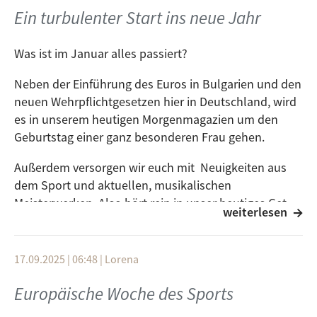
Und ein Blick nach vorne gibt’s auch: spannende
Ein turbulenter Start ins neue Jahr
Ideen, neue Projekte, mehr Trainingsmöglichkeiten
und vielleicht sogar erste Wettbewerbe
Was ist im Januar alles passiert?
Neben der Einführung des Euros in Bulgarien und den
neuen Wehrpflichtgesetzen hier in Deutschland, wird
es in unserem heutigen Morgenmagazien um den
Geburtstag einer ganz besonderen Frau gehen.
Außerdem versorgen wir euch mit Neuigkeiten aus
dem Sport und aktuellen, musikalischen
Meisterwerken. Also hört rein in unser heutiges Get
weiterlesen
Up, von 10:00 - 12:00 Uhr und informiert euch über die
aktuellen, politischen und kulturellen Ereignisse aus
aller Welt.
17.09.2025 | 06:48
|
Lorena
Live auf der 102,6 MGZ oder bei uns in der
Mediathek
.
Europäische Woche des Sports