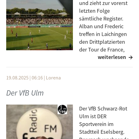
und zieht zur vorerst
letzten Folge
sämtliche Register.
Alban und Frederic
treffen in Laichingen
den Drittplatzierten
der Tour de France,
weiterlesen
Florian Lipowitz. Beim
offiziellen Empfang des Deutschen Radsporthelden in
seiner Heimatstadt nimmt sich auch Vater Marc Zeit
19.08.2025 | 06:16
|
Lorena
für einen Plausch. Was für eine Geschichte! Für die 1.
Runde des DFB-Pokals waren die beiden Reporter
Der VfB Ulm
beim SSV Ulm im Donaustadion unterwegs – und
konnten auf der Pressetribüne Platz nehmen. Zur
Der VfB Schwarz-Rot
letzten Folge schließt sich ein Kreis. Und am Ende
Ulm ist DER
ganz viel Dankbarkeit.
Sportverein im
Stadtteil Eselsberg.