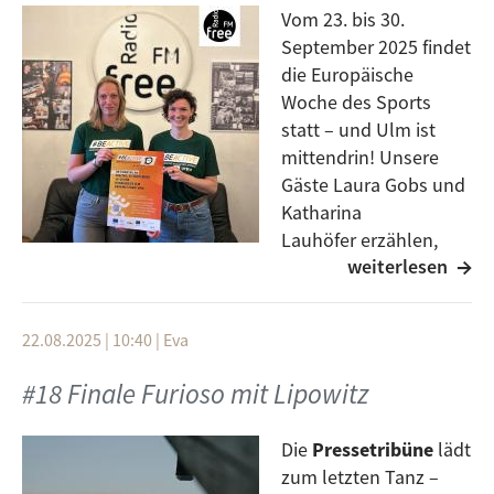
Vom 23. bis 30.
September 2025 findet
die Europäische
Woche des Sports
statt – und Ulm ist
mittendrin! Unsere
Gäste Laura Gobs und
Katharina
Lauhöfer erzählen,
weiterlesen
was geplant ist: Von
der Radtour „Vergessene Mühlen an der Blau
entdecken“ über Schnupperangebote der Ulmer
22.08.2025 | 10:40
|
Eva
Sportvereine bis zum Aktionstag „Bewegung
verbindet – Sport aus aller Welt in Ulm“ am 26.
#18 Finale Furioso mit Lipowitz
September. Entdeckt Lacrosse, Hobby Horsing,
Bauchtanz, Drachenboot u.v.m. – und erlebt, wie
Die
Pressetribüne
lädt
Sport Menschen aus allen Kulturen verbindet!
zum letzten Tanz –