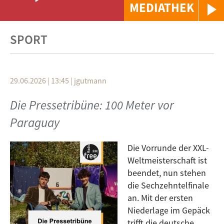
MEDIATHEK
SPORT
29.06.2026 | 13:45
|
jgutmann
Die Pressetribüne: 100 Meter vor
Paraguay
Die Vorrunde der XXL-
Weltmeisterschaft ist
beendet, nun stehen
die Sechzehntelfinale
an. Mit der ersten
Niederlage im Gepäck
trifft die deutsche