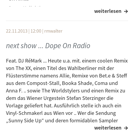
Sonar Kollektiv
weiterlesen
Da Lata
Unknown
22.11.2013 | 12:00
|
rmwalter
Agogo
next show ... Dope On Radio
Darkside
Paper Trails
Feat. DJ RéMark ... Heute u.a. mit. einem coolen Remix
von The XX, einen Titel des Wahlberliner mit der
Other People
Flüsterstimme namens Allie, Remixe von Bet.e & Steff
Da Lata
aus dem Compost-Stall, Booka Shade, Coma und
Anna F. .. sowie The Worldstylers und einen Remix zu
The Shore
dem das Wiener Urgestein Stefan Sterzinger die
Agogo
Vorlage geliefert hat. Ausführlich stelle ich auch ein
Zagar
Vinyl-Schmakerl aus Wien vor .. Wer die Sendung
„Sunny Side Up“ und deren formidablen Sampler
Humanoid Love
weiterlesen
kennt der darf sich auf eine Doppel-Vinyl-EP freuen..
Mole