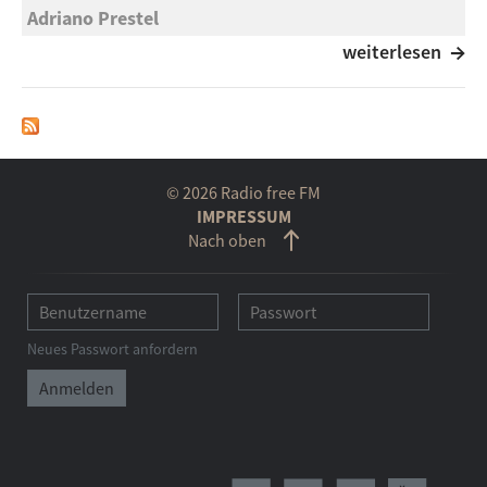
Adriano Prestel
Passengers
weiterlesen
„Nie wieder“. So lautet die Inschrift des
Internationalen Mahnmales im KZ Dachau. Die beiden
Worte sind das Vermächtnis, das die KZ-Opfer
hinterließen.
© 2026 Radio free FM
IMPRESSUM
Nach oben
Neues Passwort anfordern