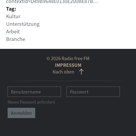
contextId=D49B9648E0130E200BE87B…
Tag:
Kultur
Unterstützung
Arbeit
Branche
© 2026 Radio free FM
IMPRESSUM
Nach oben
Neues Passwort anfordern