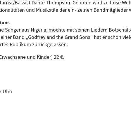
rrist/Bassist Dante Thompson. Geboten wird zeitlose Welt
onalitäten und Musikstile der ein- zelnen Bandmitglieder w
 Sons
che Sänger aus Nigeria, möchte mit seinen Liedern Botschaf
 seiner Band „Godfrey and the Grand Sons" hat er schon vie
ertes Publikum zurückgelassen.
2 Erwachsene und Kinder) 22 €.
75 Ulm